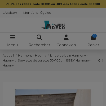
🎁
-5% dès 200€ > code DECO5 ou -10% dès 400€ > code DECO10
Livraison
Mentions légales
0
Menu
Rechercher
Connexion
Panier
Accueil
Harmony - Haomy
Linge de bain Harmony -
Haomy
Serviette de toilette 50x100cm ISSEY Harmony -
Haomy