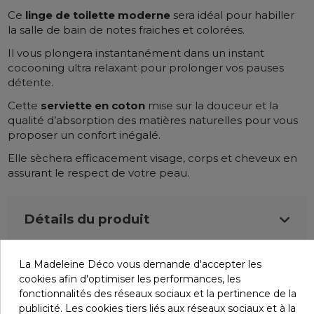
Ce
linge de toilette moderne
sera
idéal pour habiller
la salle de bain de notes fraiches et colorées.
Il vous plongera instantanément dans un instant
cocooning ultra relaxant pour prolonger vos pauses
détente.
Cette
serviette en coton
mise sur la douceur et la
qualité d’absorption des matières naturelles pour vous
proposer un confort inégalé.
Elle sèchera efficacement visage, corps et cheveux en
assurant le respect de votre peau.
Détails du produit
La Madeleine Déco vous demande d'accepter les
Infos livraisons
cookies afin d'optimiser les performances, les
fonctionnalités des réseaux sociaux et la pertinence de la
publicité. Les cookies tiers liés aux réseaux sociaux et à la