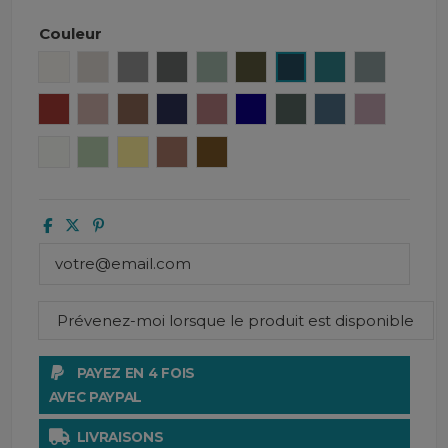
Couleur
Craie
Lin
Béton
Granit
Céladon
Kaki
Denim
Crépuscule
Bleu ston
Brick
Cimarron
Tabac
Encre
Bois de rose
Gitane
Pigeon
Turquin
Petale
Blanc
Amande
Paille
Mocaccino
Gold
PAYEZ EN 4 FOIS
AVEC PAYPAL
LIVRAISONS