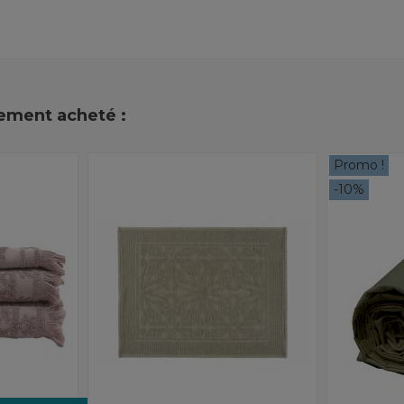
lement acheté :
Promo !
-10%