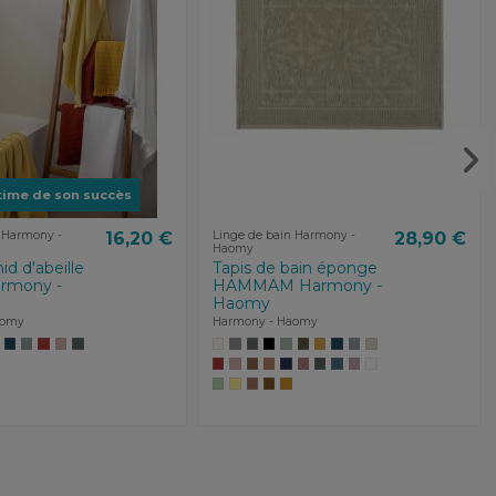
time de son succès
 Harmony -
16,20 €
Linge de bain Harmony -
28,90 €
Haomy
id d'abeille
Tapis de bain éponge
rmony -
HAMMAM Harmony -
Haomy
aomy
Harmony - Haomy