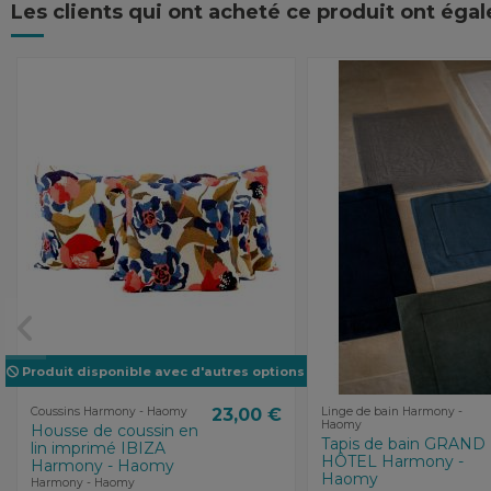
Les clients qui ont acheté ce produit ont éga
Produit disponible avec d'autres options
Coussins Harmony - Haomy
23,00 €
Linge de bain Harmony -
Haomy
Housse de coussin en
Tapis de bain GRAND
lin imprimé IBIZA
HÔTEL Harmony -
Harmony - Haomy
Haomy
Harmony - Haomy