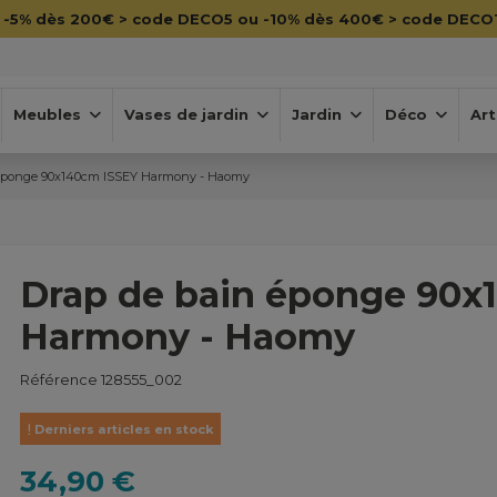

-5% dès 200€ > code DECO5 ou -10% dès 400€ > code DECO
Meubles
Vases de jardin
Jardin
Déco
Art
 éponge 90x140cm ISSEY Harmony - Haomy
Drap de bain éponge 90x
Harmony - Haomy
Référence
128555_002
Derniers articles en stock
34,90 €