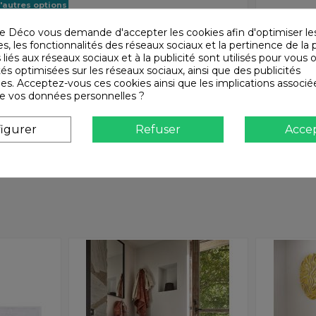
'autres options
e Déco vous demande d'accepter les cookies afin d'optimiser le
omy
5,75 €
Linge de bain Harmony -
28,90 €
Linge de lit 
Haomy
on
Drap hous
, les fonctionnalités des réseaux sociaux et la pertinence de la p
Tapis de bain éponge
-
percale d
 liés aux réseaux sociaux et à la publicité sont utilisés pour vous o
HAMMAM Harmony -
VENEZIA 
tés optimisées sur les réseaux sociaux, ainsi que des publicités
Haomy
Harmony
es. Acceptez-vous ces cookies ainsi que les implications associé
Harmony - Haomy
Harmony - H
n de vos données personnelles ?
igurer
Refuser
Acce