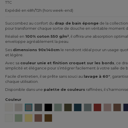
TTC
Expédié en 48h/72h (hors week-end)
Succombez au confort du
drap de bain éponge
de la collection
pour transformer chaque sortie de douche en véritable moment 
Réalisé en
100% coton 550 g/m²
, il offrira une absorption optim
enveloppe agréablement la peau.
Ses
dimensions 90x140cm
le rendront idéal pour un usage quoti
et légère.
Avec sa
couleur unie et finition croquet sur les bords
, ce d
simplicité et élégance pour s’intégrer facilement à votre salle de b
Facile d’entretien, il se prête sans souci au
lavage à 60°
, garantis
chaque utilisation.
Disponible dans une
palette de couleurs
raffinées, il s’harmonis
Couleur
Craie
Lin
Béton
Granit
Noir
Céladon
Kaki
Denim
Bleu stone
Brick
Cimarron
Taba
Blanc
Amande
Paille
Mocaccino
Gold