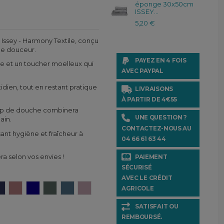
éponge 30x50cm
ISSEY...
5,20 €
 Issey - Harmony Textile, conçu
de douceur.
PAYEZ EN 4 FOIS
ale et un toucher moelleux qui
AVEC PAYPAL
dien, tout en restant pratique
LIVRAISONS
À PARTIR DE 4€55
rap de douche combinera
UNE QUESTION ?
ain.
CONTACTEZ-NOUS AU
sant hygiène et fraîcheur à
04 66 61 63 44
era selon vos envies !
PAIEMENT
SÉCURISÉ
AVEC LE CRÉDIT
c
Encre
Bois de rose
Gitane
Pigeon
Turquin
Petale
AGRICOLE
SATISFAIT OU
REMBOURSÉ.