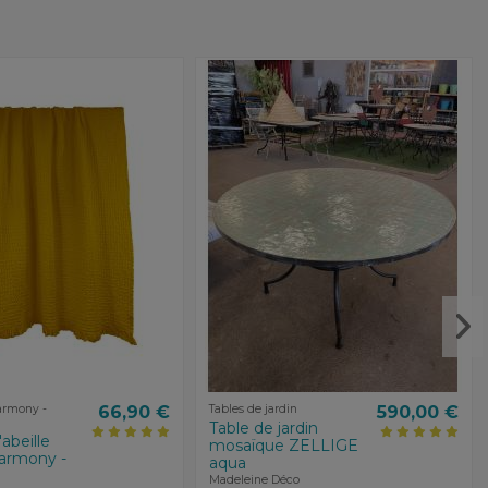
Harmony -
66,90 €
Tables de jardin
590,00 €
Table de jardin
'abeille
mosaïque ZELLIGE
rmony -
aqua
Madeleine Déco