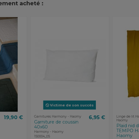
lement acheté :
Victime de son succès
19,90 €
Garnitures Harmony - Haomy
6,95 €
Linge de lit 
Haomy
Garniture de coussin
Plaid nid d
40x60
TEMPO Ha
Harmony - Haomy
Haomy
150004_05