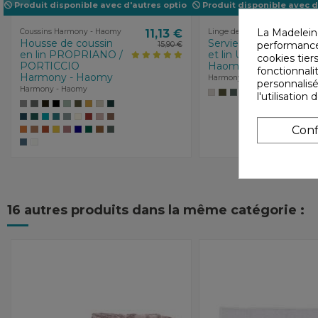
Produit disponible avec d'autres options
Produit disponible avec d
La Madelein
Coussins Harmony - Haomy
11,13 €
Linge de bain Harmony - Ha
Housse de coussin
Serviette d'invité cot
performances
15,90 €
en lin PROPRIANO /
et lin UBUD Harmony 
cookies tiers
PORTICCIO
Haomy
fonctionnali
Harmony - Haomy
Harmony - Haomy
personnalisé
Harmony - Haomy
l'utilisatio
Conf
16 autres produits dans la même catégorie :