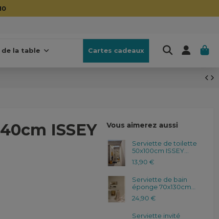
10
 de la table
Cartes cadeaux
140cm ISSEY
Vous aimerez aussi
Serviette de toilette
50x100cm ISSEY...
13,90 €
Serviette de bain
éponge 70x130cm...
24,90 €
Serviette invité