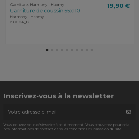
Garnitures Harmony - Haomy
19,90 €
Garniture de coussin 55x110
Harmony - Haomy
150004_13
Inscrivez-vous à la newsletter
Vous pouvez vous désinscrire à tout moment. Vous trouverez pour cela
nos informations de contact dans les conditions d'utilisation du site.