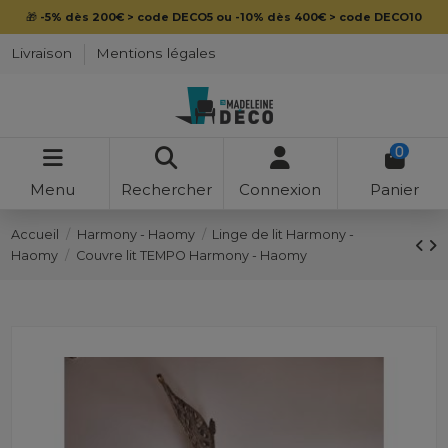
🎁
-5% dès 200€ > code DECO5 ou -10% dès 400€ > code DECO10
Livraison
Mentions légales
0
Menu
Rechercher
Connexion
Panier
Accueil
Harmony - Haomy
Linge de lit Harmony -
Haomy
Couvre lit TEMPO Harmony - Haomy