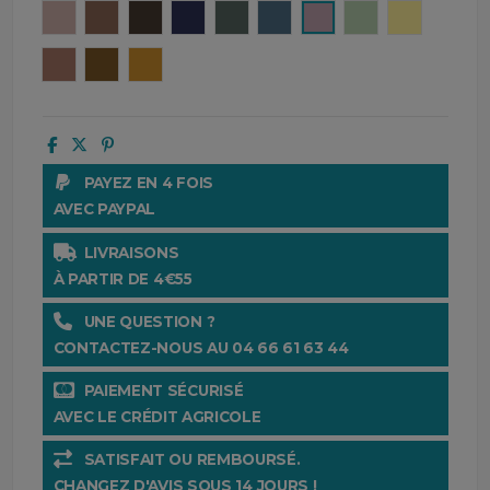
Cimarron
Tabac
Brownie
Encre
Pigeon
Turquin
Petale
Amande
Paille
Mocaccino
Gold
Ocre
PAYEZ EN 4 FOIS
AVEC PAYPAL
LIVRAISONS
À PARTIR DE 4€55
UNE QUESTION ?
CONTACTEZ-NOUS AU 04 66 61 63 44
PAIEMENT SÉCURISÉ
AVEC LE CRÉDIT AGRICOLE
SATISFAIT OU REMBOURSÉ.
CHANGEZ D'AVIS SOUS 14 JOURS !