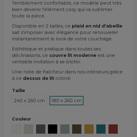
Terriblement confortable, ce modèle peut très
bien devenir l'élément cosy qui va sublimer
toute la pièce.
Disponible en 2 tailles, ce
plaid en nid d'abeille
sait s'imposer avec élégance pour renouveler
instantanément le look de votre couchage.
Esthétique et pratique dans toutes ses
déclinaisons, ce
couvre lit moderne
est une
véritable invitation à se blottir.
Une note de fraîcheur dans nos intérieurs grâce
à ce
dessus de lit
coloré.
Taille
240 x 260 cm
180 x 260 cm
Couleur
Craie
Lin
Granit
Noir
Céladon
Kaki
Safran
Crépuscule
Brick