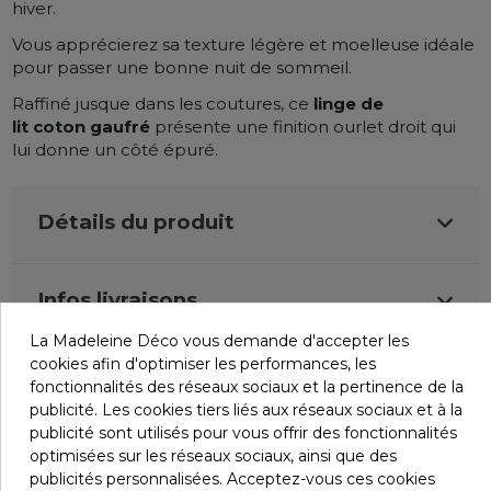
hiver.
Vous apprécierez sa texture légère et moelleuse idéale
pour passer une bonne nuit de sommeil.
Raffiné jusque dans les coutures, ce
linge de
lit
coton
gaufré
présente une finition ourlet droit qui
lui donne un côté épuré.
Détails du produit
Infos livraisons
La Madeleine Déco vous demande d'accepter les
cookies afin d'optimiser les performances, les
Retours et remboursements
fonctionnalités des réseaux sociaux et la pertinence de la
publicité. Les cookies tiers liés aux réseaux sociaux et à la
publicité sont utilisés pour vous offrir des fonctionnalités
Avis (0)
optimisées sur les réseaux sociaux, ainsi que des
publicités personnalisées. Acceptez-vous ces cookies