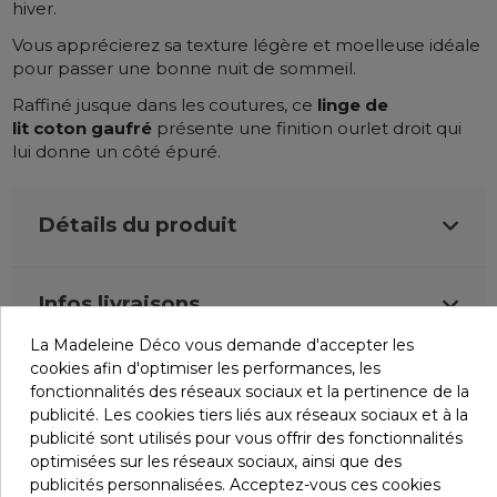
hiver.
Vous apprécierez sa texture légère et moelleuse idéale
pour passer une bonne nuit de sommeil.
Raffiné jusque dans les coutures, ce
linge de
lit
coton
gaufré
présente une finition ourlet droit qui
lui donne un côté épuré.
Détails du produit
Infos livraisons
La Madeleine Déco vous demande d'accepter les
cookies afin d'optimiser les performances, les
Retours et remboursements
fonctionnalités des réseaux sociaux et la pertinence de la
publicité. Les cookies tiers liés aux réseaux sociaux et à la
publicité sont utilisés pour vous offrir des fonctionnalités
Avis (0)
optimisées sur les réseaux sociaux, ainsi que des
publicités personnalisées. Acceptez-vous ces cookies