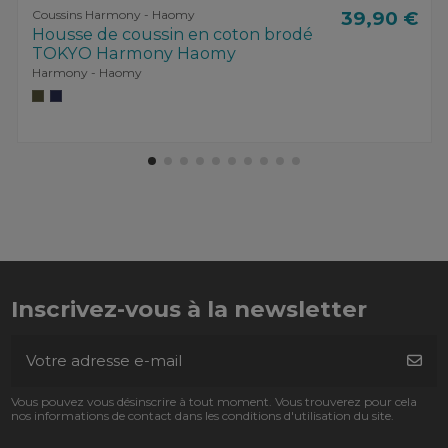
Coussins Harmony - Haomy
39,90 €
Housse de coussin en coton brodé
TOKYO Harmony Haomy
Harmony - Haomy
Inscrivez-vous à la newsletter
Vous pouvez vous désinscrire à tout moment. Vous trouverez pour cela
nos informations de contact dans les conditions d'utilisation du site.