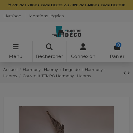
🎁
-5% dès 200€ > code DECO5 ou -10% dès 400€ > code DECO10
Livraison
Mentions légales
0
Menu
Rechercher
Connexion
Panier
Accueil
Harmony - Haomy
Linge de lit Harmony -
Haomy
Couvre lit TEMPO Harmony - Haomy