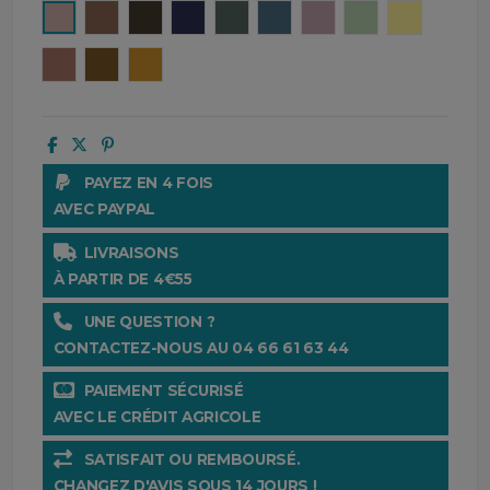
Cimarron
Tabac
Brownie
Encre
Pigeon
Turquin
Petale
Amande
Paille
Mocaccino
Gold
Ocre
PAYEZ EN 4 FOIS
AVEC PAYPAL
LIVRAISONS
À PARTIR DE 4€55
UNE QUESTION ?
CONTACTEZ-NOUS AU 04 66 61 63 44
PAIEMENT SÉCURISÉ
AVEC LE CRÉDIT AGRICOLE
SATISFAIT OU REMBOURSÉ.
CHANGEZ D'AVIS SOUS 14 JOURS !