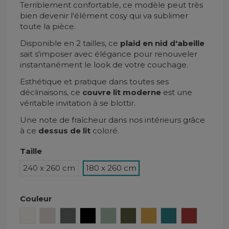
Terriblement confortable, ce modèle peut très
bien devenir l'élément cosy qui va sublimer
toute la pièce.
Disponible en 2 tailles, ce
plaid en nid d'abeille
sait s'imposer avec élégance pour renouveler
instantanément le look de votre couchage.
Esthétique et pratique dans toutes ses
déclinaisons, ce
couvre lit moderne
est une
véritable invitation à se blottir.
Une note de fraîcheur dans nos intérieurs grâce
à ce
dessus de lit
coloré.
Taille
240 x 260 cm
180 x 260 cm
Couleur
Craie
Lin
Granit
Noir
Céladon
Kaki
Safran
Crépuscule
Brick