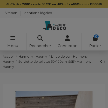
🎁
-5% dès 200€ > code DECO5 ou -10% dès 400€ > code DECO10
Livraison
Mentions légales
0
Menu
Rechercher
Connexion
Panier
Accueil
Harmony - Haomy
Linge de bain Harmony -
Haomy
Serviette de toilette 50x100cm ISSEY Harmony -
Haomy