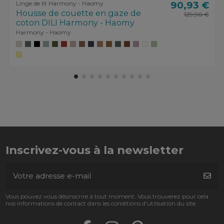
Linge de lit Harmony - Haomy
90,93 €
Housse de couette en gaze de
129,90 €
coton DILI Harmony - Haomy
Harmony - Haomy
Inscrivez-vous à la newsletter
Vous pouvez vous désinscrire à tout moment. Vous trouverez pour cela
nos informations de contact dans les conditions d'utilisation du site.