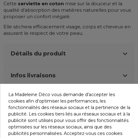
Cette
serviette en coton
mise sur la douceur et la
qualité d’absorption des matières naturelles pour vous
proposer un confort inégalé.
Elle sèchera efficacement visage, corps et cheveux en
assurant le respect de votre peau.
Détails du produit
Infos livraisons
La Madeleine Déco vous demande d'accepter les
Retours et remboursements
cookies afin d'optimiser les performances, les
fonctionnalités des réseaux sociaux et la pertinence de la
publicité. Les cookies tiers liés aux réseaux sociaux et à la
Avis (0)
publicité sont utilisés pour vous offrir des fonctionnalités
optimisées sur les réseaux sociaux, ainsi que des
publicités personnalisées. Acceptez-vous ces cookies