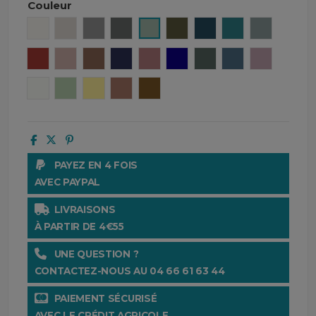
Couleur
Craie
Lin
Béton
Granit
Céladon
Kaki
Denim
Crépuscule
Bleu ston
Brick
Cimarron
Tabac
Encre
Bois de rose
Gitane
Pigeon
Turquin
Petale
Blanc
Amande
Paille
Mocaccino
Gold
PAYEZ EN 4 FOIS
AVEC PAYPAL
LIVRAISONS
À PARTIR DE 4€55
UNE QUESTION ?
CONTACTEZ-NOUS AU 04 66 61 63 44
PAIEMENT SÉCURISÉ
AVEC LE CRÉDIT AGRICOLE