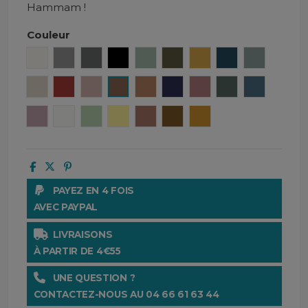
Hammam !
Couleur
Craie
Béton
Granit
Noir
Céladon
Kaki
Safran
Denim
Bleu ston
Taupe
Brick
Cimarron
Tabac
Caramel
Encre
Bois de rose
Pigeon
Turquin
Petale
Blanc
Amande
Paille
Mocaccino
Gold
Ocre
PAYEZ EN 4 FOIS
AVEC PAYPAL
LIVRAISONS
À PARTIR DE 4€55
UNE QUESTION ?
CONTACTEZ-NOUS AU 04 66 61 63 44