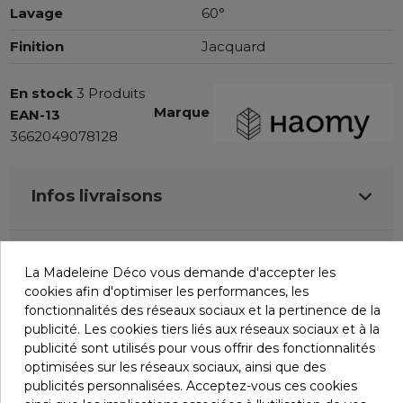
Lavage
60°
Finition
Jacquard
En stock
3 Produits
Marque
EAN-13
3662049078128
Infos livraisons
Retours et remboursements
La Madeleine Déco vous demande d'accepter les
cookies afin d'optimiser les performances, les
fonctionnalités des réseaux sociaux et la pertinence de la
Avis (0)
publicité. Les cookies tiers liés aux réseaux sociaux et à la
publicité sont utilisés pour vous offrir des fonctionnalités
optimisées sur les réseaux sociaux, ainsi que des
publicités personnalisées. Acceptez-vous ces cookies