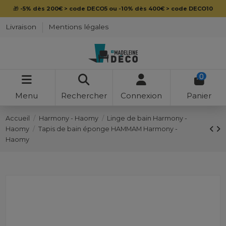
🎁
-5% dès 200€ > code DECO5 ou -10% dès 400€ > code DECO10
Livraison
Mentions légales
0
Menu
Rechercher
Connexion
Panier
Accueil
Harmony - Haomy
Linge de bain Harmony -
Haomy
Tapis de bain éponge HAMMAM Harmony -
Haomy