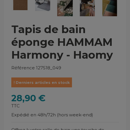
Tapis de bain
éponge HAMMAM
Harmony - Haomy
Référence
127518_049
Derniers articles en stock
28,90 €
TTC
Expédié en 48h/72h (hors week-end)
Offrez à votre salle de bain une touche de