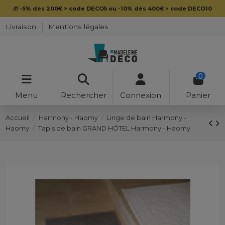
🎁
-5% dès 200€ > code DECO5 ou -10% dès 400€ > code DECO10
Livraison
Mentions légales
0
Menu
Rechercher
Connexion
Panier
Accueil
Harmony - Haomy
Linge de bain Harmony -
Haomy
Tapis de bain GRAND HÔTEL Harmony - Haomy