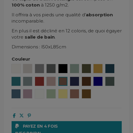
100% coton
à 1250 g/m2.
Il offrira à vos pieds une qualité d'
absorption
incomparable.
En plus il est décliné en 12 coloris, de quoi égayer
votre
salle de bain
.
Dimensions : l50xL85cm
Couleur
Craie
Lin
Béton
Granit
Noir
Céladon
Kaki
Safran
Denim
Crépuscule
Bleu stone
Brick
Cimarron
Tabac
Encre
Moka
Gitane
Pigeon
Turquin
Petale
Blanc
Amande
Paille
Mocaccino
Gold
PAYEZ EN 4 FOIS