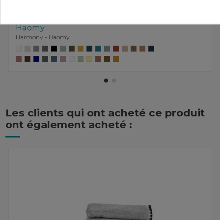
Linge de bain Harmony - Haomy
34,00 €
Tapis de bain coton KYMI Harmony -
Haomy
Harmony - Haomy
Les clients qui ont acheté ce produit
ont également acheté :