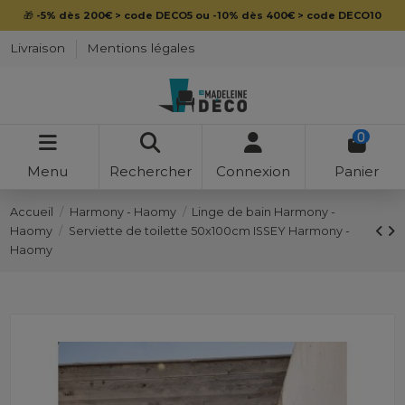
🎁
-5% dès 200€ > code DECO5 ou -10% dès 400€ > code DECO10
Livraison
Mentions légales
0
Menu
Rechercher
Connexion
Panier
Accueil
Harmony - Haomy
Linge de bain Harmony -
Haomy
Serviette de toilette 50x100cm ISSEY Harmony -
Haomy