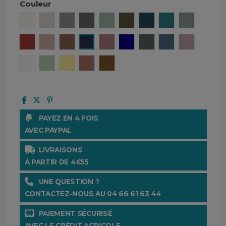
Couleur
Craie
Lin
Béton
Granit
Céladon
Kaki
Denim
Crépuscule
Bleu ston
Brick
Cimarron
Tabac
Encre
Bois de rose
Gitane
Pigeon
Turquin
Petale
Blanc
Amande
Paille
Mocaccino
Gold
PAYEZ EN 4 FOIS
AVEC PAYPAL
LIVRAISONS
À PARTIR DE 4€55
UNE QUESTION ?
CONTACTEZ-NOUS AU 04 66 61 63 44
PAIEMENT SÉCURISÉ
AVEC LE CRÉDIT AGRICOLE