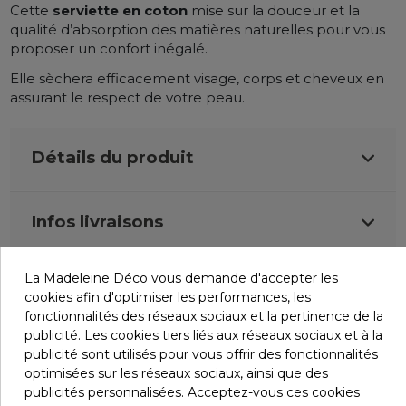
Cette
serviette en coton
mise sur la douceur et la
qualité d’absorption des matières naturelles pour vous
proposer un confort inégalé.
Elle sèchera efficacement visage, corps et cheveux en
assurant le respect de votre peau.
Détails du produit
Infos livraisons
La Madeleine Déco vous demande d'accepter les
Retours et remboursements
cookies afin d'optimiser les performances, les
fonctionnalités des réseaux sociaux et la pertinence de la
publicité. Les cookies tiers liés aux réseaux sociaux et à la
Avis (0)
publicité sont utilisés pour vous offrir des fonctionnalités
optimisées sur les réseaux sociaux, ainsi que des
publicités personnalisées. Acceptez-vous ces cookies