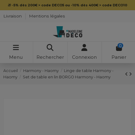
🎁
-5% dès 200€ > code DECO5 ou -10% dès 400€ > code DECO10
Livraison
Mentions légales
0
Menu
Rechercher
Connexion
Panier
Accueil
Harmony - Haomy
Linge de table Harmony -
Haomy
Set de table en lin BORGO Harmony - Haomy