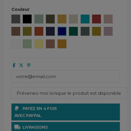
Couleur
Granit
Noir
Céladon
Kaki
Safran
Naturel
Aqua sea
Brick
Cimarron
Tabac
Olive
Cuir
Encre
Gitane
Cedre
Pigeon
Citrus
Petale
Blanc
Amande
Paille
Mocaccino
Ocre
PAYEZ EN 4 FOIS
AVEC PAYPAL
LIVRAISONS