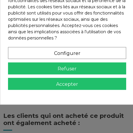
fonctionnalités des réseaux sociaux et la pertinence de la
publicité. Les cookies tiers liés aux réseaux sociaux et à la
publicité sont utilisés pour vous offrir des fonctionnalités
optimisées sur les réseaux sociaux, ainsi que des
Détails du produit
publicités personnalisées. Acceptez-vous ces cookies
ainsi que les implications associées à l'utilisation de vos
données personnelles ?
Infos livraisons
Configurer
Retours et remboursements
Refuser
Avis (0)
Accepter
Les clients qui ont acheté ce produit
ont également acheté :