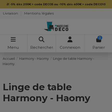
🎁
-5% dès 200€ > code DECO5 ou -10% dès 400€ > code DECO10
Livraison
Mentions légales
0
Menu
Rechercher
Connexion
Panier
Accueil
Harmony - Haomy
Linge de table Harmony -
Haomy
Linge de table
Harmony - Haomy