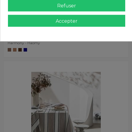
Refuser
Accepter
Linge de table Harmony - Haomy
45,00 €
Tablier de cuisine en lin KYOTO
Harmony - Haomy
Harmony - Haomy