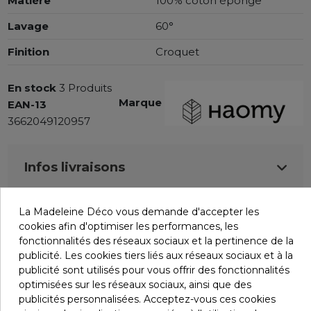
Matière
100% coton éponge
Lavage
60°
Finition
Croquet
En stock
3 Produits
Marque
EAN-13
3662049120957
Infos livraisons
La Madeleine Déco vous demande d'accepter les
Retours et remboursements
cookies afin d'optimiser les performances, les
fonctionnalités des réseaux sociaux et la pertinence de la
publicité. Les cookies tiers liés aux réseaux sociaux et à la
Avis (0)
publicité sont utilisés pour vous offrir des fonctionnalités
optimisées sur les réseaux sociaux, ainsi que des
publicités personnalisées. Acceptez-vous ces cookies