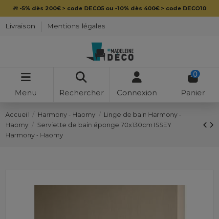
🎁
-5% dès 200€ > code DECO5 ou -10% dès 400€ > code DECO10
Livraison
Mentions légales
0
Menu
Rechercher
Connexion
Panier
Accueil
Harmony - Haomy
Linge de bain Harmony -
Haomy
Serviette de bain éponge 70x130cm ISSEY
Harmony - Haomy