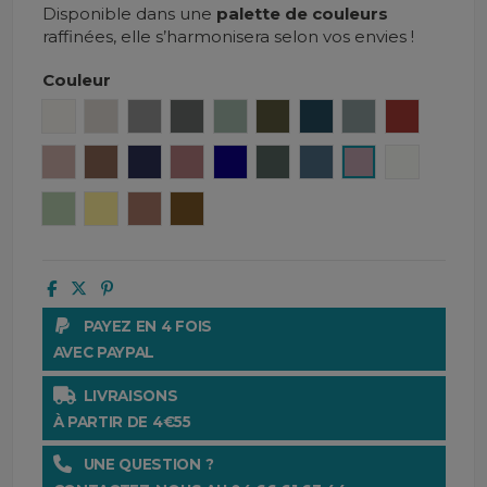
Disponible dans une
palette de couleurs
raffinées, elle s’harmonisera selon vos envies !
Couleur
Craie
Lin
Béton
Granit
Céladon
Kaki
Denim
Bleu stone
Brick
Cimarron
Tabac
Encre
Bois de rose
Gitane
Pigeon
Turquin
Petale
Blanc
Amande
Paille
Mocaccino
Gold
PAYEZ EN 4 FOIS
AVEC PAYPAL
LIVRAISONS
À PARTIR DE 4€55
UNE QUESTION ?