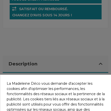
SATISFAIT OU REMBOURSÉ.
CHANGEZ D'AVIS SOUS 14 JOURS !
Description
La Madeleine Déco vous demande d'accepter les
cookies afin d'optimiser les performances, les
Détails du produit
fonctionnalités des réseaux sociaux et la pertinence de la
publicité. Les cookies tiers liés aux réseaux sociaux et à la
publicité sont utilisés pour vous offrir des fonctionnalités
optimisées sur les réseaux sociaux, ainsi que des
Infos livraisons