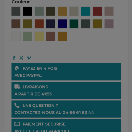
Couleur
Granit
Noir
Céladon
Kaki
Safran
Naturel
Aqua sea
Brick
Cimarron
Tabac
Olive
Cuir
Encre
Gitane
Cedre
Pigeon
Citrus
Petale
Blanc
Amande
Paille
Mocaccino
Ocre
PAYEZ EN 4 FOIS
AVEC PAYPAL
LIVRAISONS
À PARTIR DE 4€55
UNE QUESTION ?
CONTACTEZ-NOUS AU 04 66 61 63 44
PAIEMENT SÉCURISÉ
AVEC LE CRÉDIT AGRICOLE