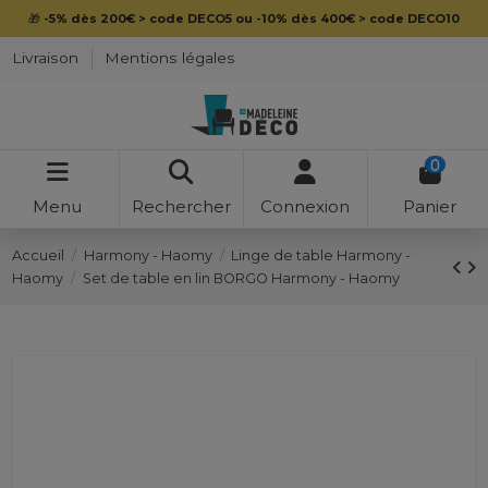
🎁
-5% dès 200€ > code DECO5 ou -10% dès 400€ > code DECO10
Livraison
Mentions légales
0
Menu
Rechercher
Connexion
Panier
Accueil
Harmony - Haomy
Linge de table Harmony -
Haomy
Set de table en lin BORGO Harmony - Haomy