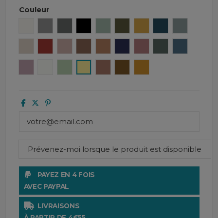
Couleur
Craie
Béton
Granit
Noir
Céladon
Kaki
Safran
Denim
Bleu ston
Taupe
Brick
Cimarron
Tabac
Caramel
Encre
Bois de rose
Pigeon
Turquin
Petale
Blanc
Amande
Paille
Mocaccino
Gold
Ocre
PAYEZ EN 4 FOIS
AVEC PAYPAL
LIVRAISONS
À PARTIR DE 4€55