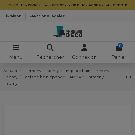
🎁
-5% dès 200€ > code DECO5 ou -10% dès 400€ > code DECO10
Livraison
Mentions légales
0
Menu
Rechercher
Connexion
Panier
Accueil
Harmony - Haomy
Linge de bain Harmony -
Haomy
Tapis de bain éponge HAMMAM Harmony -
Haomy