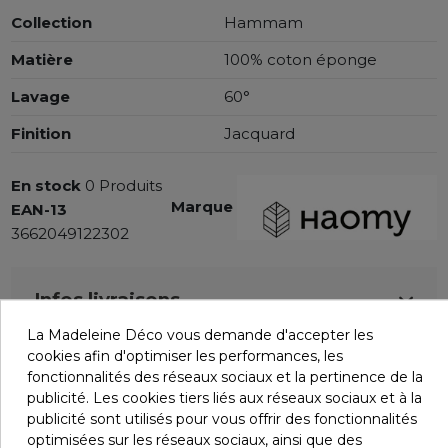
Collection
Hammam
Matière
100% coton éponge
Lavage
60°
Finition
Jacquard
En stock
0 Produits
Marque
EAN-13
3662049122302
Infos livraisons
La Madeleine Déco vous demande d'accepter les
cookies afin d'optimiser les performances, les
Retours et remboursements
fonctionnalités des réseaux sociaux et la pertinence de la
publicité. Les cookies tiers liés aux réseaux sociaux et à la
publicité sont utilisés pour vous offrir des fonctionnalités
optimisées sur les réseaux sociaux, ainsi que des
Avis (0)