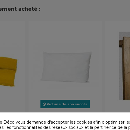
lement acheté :
Victime de son succès
64,33 €
Garnitures Harmony - Haomy
19,90 €
Garnitures H
Garniture de coussin
Garniture
91,90 €
e Déco vous demande d'accepter les cookies afin d'optimiser le
55x110
85x200
, les fonctionnalités des réseaux sociaux et la pertinence de la p
Harmony - Haomy
Harmony - H