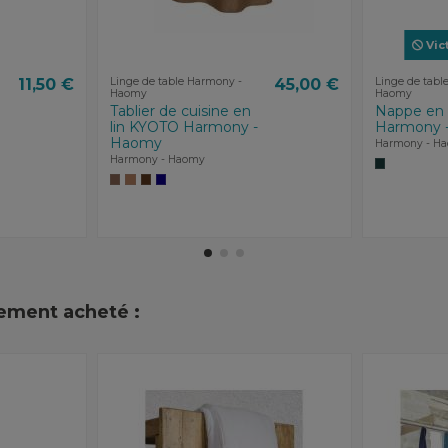
Vic
11,50 €
Linge de table Harmony -
45,00 €
Linge de tabl
Haomy
Haomy
Tablier de cuisine en
Nappe en 
lin KYOTO Harmony -
Harmony 
Haomy
Harmony - H
Harmony - Haomy
lement acheté :