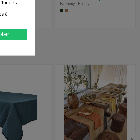
ffrir des
Harmony - Haomy
es à
pter