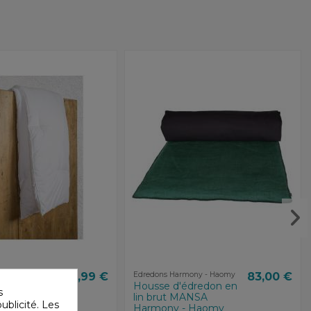
armony - Haomy
16,99 €
Edredons Harmony - Haomy
83,00 €
 d'édredon
Housse d'édredon en
s
lin brut MANSA
ublicité. Les
Harmony - Haomy
aomy