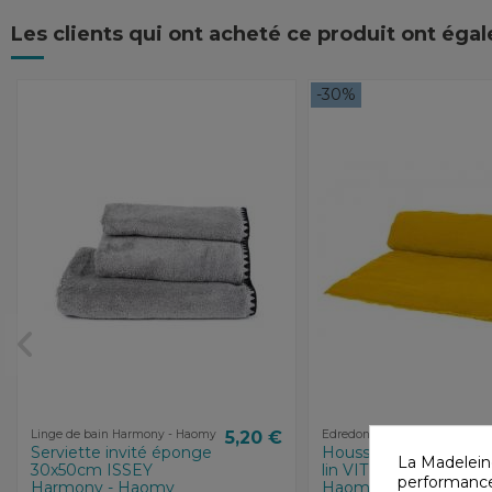
Les clients qui ont acheté ce produit ont éga
-30%
Linge de bain Harmony - Haomy
5,20 €
Edredons Harmony - Haomy
Serviette invité éponge
Housse d'édredon en
La Madelein
30x50cm ISSEY
lin VITI Harmony -
performances
Harmony - Haomy
Haomy