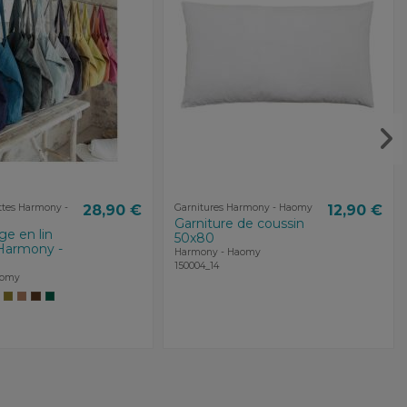
ttes Harmony -
28,90 €
Garnitures Harmony - Haomy
12,90 €
Garniture de coussin
ge en lin
50x80
Harmony -
Harmony - Haomy
150004_14
aomy