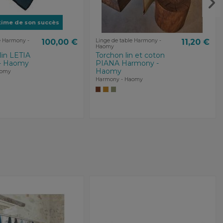
time de son succès
e Harmony -
100,00 €
Linge de table Harmony -
11,20 €
Haomy
lin LETIA
Torchon lin et coton
- Haomy
PIANA Harmony -
Haomy
aomy
Harmony - Haomy