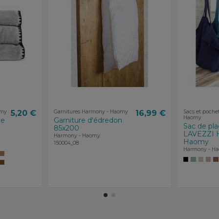
omy
5,20 €
Garnitures Harmony - Haomy
16,99 €
Sacs et poche
Haomy
ge
Garniture d'édredon
Sac de pla
85x200
LAVEZZI 
Harmony - Haomy
Haomy
150004_08
Harmony - H