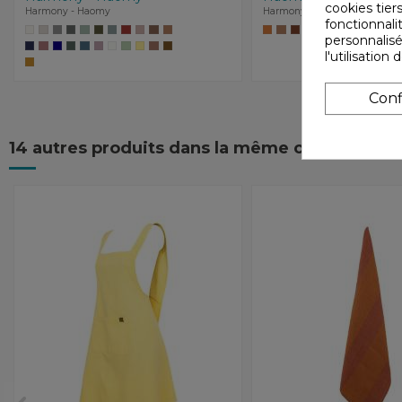
cookies tiers
Harmony - Haomy
Harmony - Haomy
fonctionnali
personnalisé
l'utilisatio
Conf
14 autres produits dans la même catégorie :