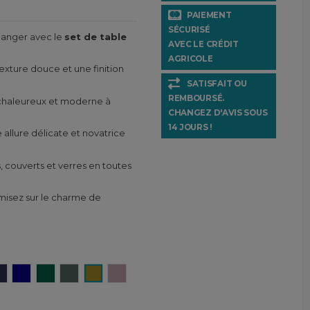
PAIEMENT
SÉCURISÉ
manger avec le
set de table
AVEC LE CRÉDIT
AGRICOLE
texture douce et une finition
SATISFAIT OU
REMBOURSÉ.
il chaleureux et moderne à
CHANGEZ D'AVIS SOUS
14 JOURS !
 allure délicate et novatrice
es, couverts et verres en toutes
 misez sur le charme de
Encre
Gitane
Cedre
Pigeon
Citrus
Petale