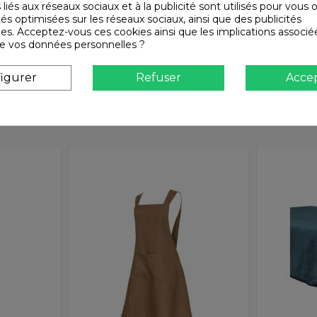
 liés aux réseaux sociaux et à la publicité sont utilisés pour vous o
150004_13
150004_08
tés optimisées sur les réseaux sociaux, ainsi que des publicités
es. Acceptez-vous ces cookies ainsi que les implications associé
n de vos données personnelles ?
igurer
Refuser
Acce