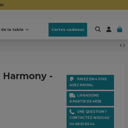
10
 de la table
Cartes cadeaux
O Harmony -
PAYEZ EN 4 FOIS
AVEC PAYPAL
LIVRAISONS
À PARTIR DE 4€55
UNE QUESTION ?
CONTACTEZ-NOUS AU
04 66 61 63 44