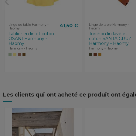
Linge de table Harmony -
41,50 €
Linge de table Harmony -
Haomy
Haomy
Tablier en lin et coton
Torchon lin lavé et
OSANI Harmony -
coton SANTA CRUZ
Haomy
Harmony - Haomy
Harmony - Haomy
Harmony - Haomy
Les clients qui ont acheté ce produit ont éga