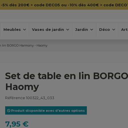

-5% dès 200€ > code DECO5 ou -10% dès 400€ > code DECO
Meubles
Vases de jardin
Jardin
Déco
Art
 en lin BORGO Harmony - Haomy
Set de table en lin BORG
Haomy
Référence
100322_43_033
Produit disponible avec d'autres options
7,95 €