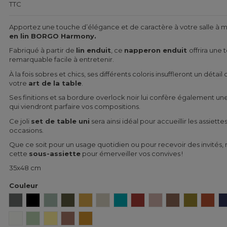
TTC
Apportez une touche d’élégance et de caractère à votre salle à 
en lin BORGO Harmony.
Fabriqué à partir de
lin enduit
, ce
napperon enduit
offrira une 
remarquable facile à entretenir.
À la fois sobres et chics, ses différents coloris insuffleront un déta
votre
art de la table
.
Ses finitions et sa bordure overlock noir lui confère également une
qui viendront parfaire vos compositions.
Ce joli
set de table uni
sera ainsi idéal pour accueillir les assiett
occasions.
Que ce soit pour un usage quotidien ou pour recevoir des invités,
cette
sous-assiette
pour émerveiller vos convives !
35x48 cm
Couleur
Granit
Noir
Céladon
Kaki
Safran
Naturel
Aqua sea
Brick
Cimarron
Tabac
Olive
Cuir
Blanc
Amande
Paille
Mocaccino
Ocre