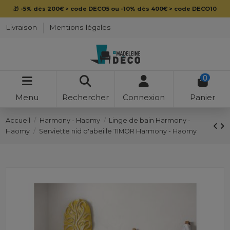
🎁
-5% dès 200€ > code DECO5 ou -10% dès 400€ > code DECO10
Livraison
Mentions légales
0
Menu
Rechercher
Connexion
Panier
Accueil
Harmony - Haomy
Linge de bain Harmony -
Haomy
Serviette nid d'abeille TIMOR Harmony - Haomy