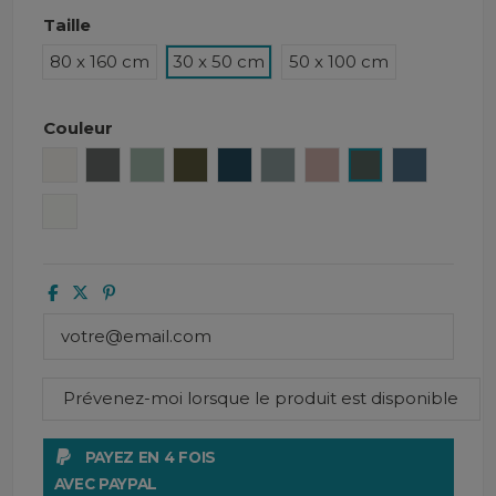
Taille
80 x 160 cm
30 x 50 cm
50 x 100 cm
Couleur
Craie
Granit
Céladon
Kaki
Denim
Bleu stone
Cimarron
Pigeon
Turquin
Blanc
PAYEZ EN 4 FOIS
AVEC PAYPAL