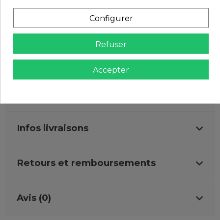
EAU DE JAVEL INTERDITE
Configurer
REPASSER MAX. 150ºC
Refuser
SÉCHAGE EN MACHINE BASSE TEMPÉRATURE
NETTOYAGE À SEC INTERDIT
Accepter
Détails du produit
Infos livraisons
Retours et remboursements
Avis (0)