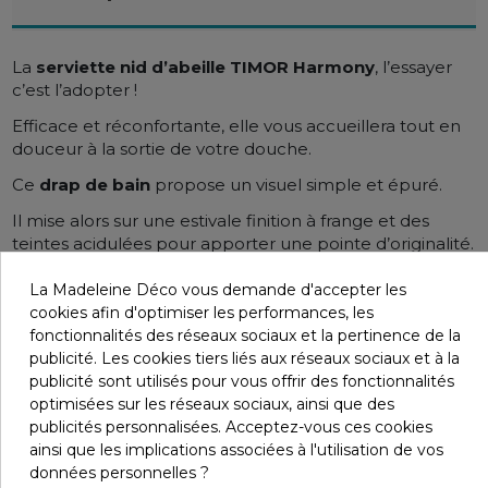
La
serviette nid d’abeille TIMOR Harmony
, l’essayer
c’est l’adopter !
Efficace et réconfortante, elle vous accueillera tout en
douceur à la sortie de votre douche.
Ce
drap de bain
propose un visuel simple et épuré.
Il mise alors sur une estivale finition à frange et des
teintes acidulées pour apporter une pointe d’originalité.
La
serviette TIMOR Haomy
installera ainsi un décor
La Madeleine Déco vous demande d'accepter les
vivant et coloré dans votre salle d’eau.
cookies afin d'optimiser les performances, les
fonctionnalités des réseaux sociaux et la pertinence de la
Moderne, elle twistera votre décoration tout en
publicité. Les cookies tiers liés aux réseaux sociaux et à la
conservant l’élégance et le raffinement des codes
publicité sont utilisés pour vous offrir des fonctionnalités
cocooning
traditionnels.
optimisées sur les réseaux sociaux, ainsi que des
Elle vous plongera dans une ambiance des plus cosy,
publicités personnalisées. Acceptez-vous ces cookies
favorisant les petits moments de détente.
ainsi que les implications associées à l'utilisation de vos
données personnelles ?
LAVABLE EN MACHINE MAX.40ºC