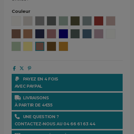
Couleur
Craie
Lin
Béton
Granit
Céladon
Kaki
Bleu stone
Brick
Cimarron
Tabac
Caramel
Encre
Bois de rose
Gitane
Pigeon
Turquin
Petale
Blanc
Amande
Paille
Mocaccino
Gold
Ocre
PAYEZ EN 4 FOIS
AVEC PAYPAL
LIVRAISONS
À PARTIR DE 4€55
UNE QUESTION ?
CONTACTEZ-NOUS AU 04 66 61 63 44