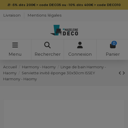
🎁
-5% dès 200€ > code DECO5 ou -10% dès 400€ > code DECO10
Livraison
Mentions légales
0
Menu
Rechercher
Connexion
Panier
Accueil
Harmony - Haomy
Linge de bain Harmony -
Haomy
Serviette invité éponge 30x50cm ISSEY
Harmony - Haomy