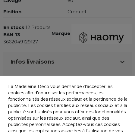
Lavage
60°
Finition
Croquet
En stock
12 Produits
Marque
EAN-13
3662049129127
Infos livraisons
Retours et remboursements
La Madeleine Déco vous demande d'accepter les
cookies afin d'optimiser les performances, les
fonctionnalités des réseaux sociaux et la pertinence de la
Avis (0)
publicité. Les cookies tiers liés aux réseaux sociaux et à la
publicité sont utilisés pour vous offrir des fonctionnalités
optimisées sur les réseaux sociaux, ainsi que des
publicités personnalisées. Acceptez-vous ces cookies
ainsi que les implications associées à l'utilisation de vos