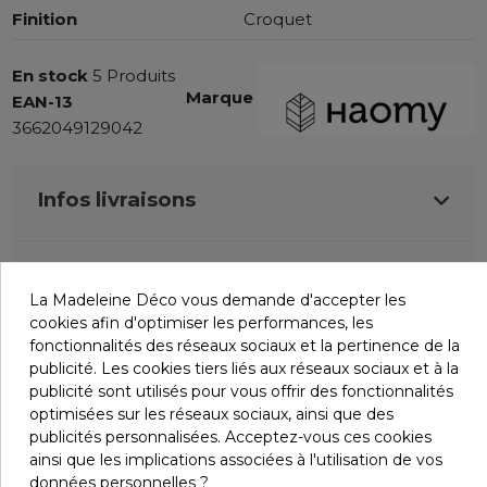
Finition
Croquet
En stock
5 Produits
Marque
EAN-13
3662049129042
Infos livraisons
Retours et remboursements
La Madeleine Déco vous demande d'accepter les
cookies afin d'optimiser les performances, les
fonctionnalités des réseaux sociaux et la pertinence de la
Avis (0)
publicité. Les cookies tiers liés aux réseaux sociaux et à la
publicité sont utilisés pour vous offrir des fonctionnalités
optimisées sur les réseaux sociaux, ainsi que des
publicités personnalisées. Acceptez-vous ces cookies
ainsi que les implications associées à l'utilisation de vos
Vous aimerez aussi
données personnelles ?