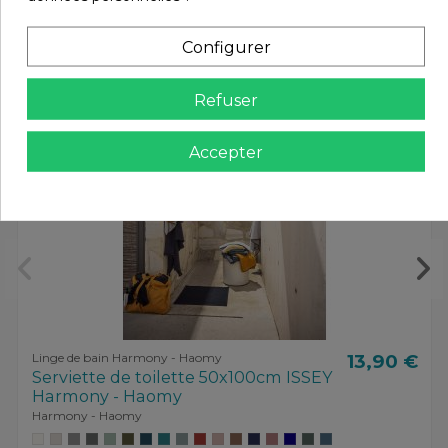
Configurer
Refuser
Accepter
Linge de bain Harmony - Haomy
13,90 €
Serviette de toilette 50x100cm ISSEY
Harmony - Haomy
Harmony - Haomy