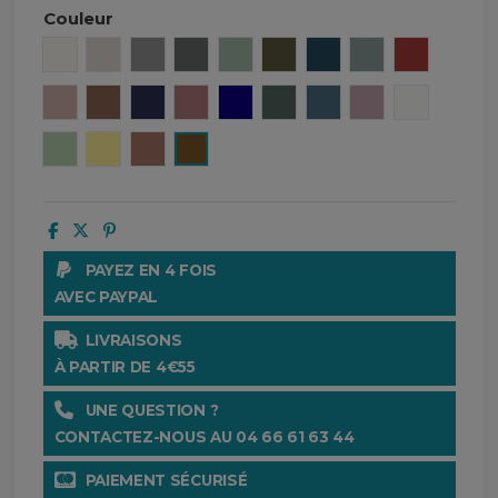
Couleur
Craie
Lin
Béton
Granit
Céladon
Kaki
Denim
Bleu stone
Brick
Cimarron
Tabac
Encre
Bois de rose
Gitane
Pigeon
Turquin
Petale
Blanc
Amande
Paille
Mocaccino
Gold
PAYEZ EN 4 FOIS
AVEC PAYPAL
LIVRAISONS
À PARTIR DE 4€55
UNE QUESTION ?
CONTACTEZ-NOUS AU 04 66 61 63 44
PAIEMENT SÉCURISÉ