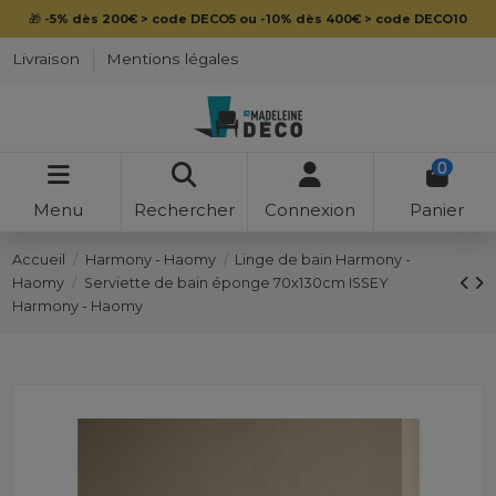
🎁
-5% dès 200€ > code DECO5 ou -10% dès 400€ > code DECO10
Livraison
Mentions légales
0
Menu
Rechercher
Connexion
Panier
Accueil
Harmony - Haomy
Linge de bain Harmony -
Haomy
Serviette de bain éponge 70x130cm ISSEY
Harmony - Haomy