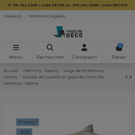
🎁
-5% dès 200€ > code DECO5 ou -10% dès 400€ > code DECO10
Livraison
Mentions légales
0
Menu
Rechercher
Connexion
Panier
Accueil
Harmony - Haomy
Linge de lit Harmony -
Haomy
Housse de couette en gaze de coton DILI
Harmony - Haomy
Promo !
-30%