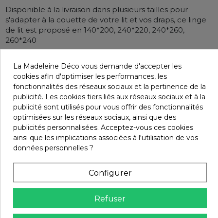
Disponible à la livraison dans plusieurs tailles pour
s'adapter à la couette de votre lit et vos draps, ce linge
de lit est proposé en 140*200, 240*220, 240*260,
260*240
Lavable à 40°, la Housse de couette DILI Harmony -
La Madeleine Déco vous demande d'accepter les
Haomy est facile à entretenir. Il suffit de la retourner sur
cookies afin d'optimiser les performances, les
l’envers avant le lavage.
fonctionnalités des réseaux sociaux et la pertinence de la
Le repassage n’est pas nécessaire après chaque
publicité. Les cookies tiers liés aux réseaux sociaux et à la
nettoyagen sur ce produit.
publicité sont utilisés pour vous offrir des fonctionnalités
optimisées sur les réseaux sociaux, ainsi que des
publicités personnalisées. Acceptez-vous ces cookies
Détails du produit
ainsi que les implications associées à l'utilisation de vos
données personnelles ?
Infos livraisons
Configurer
Refuser
Retours et remboursements