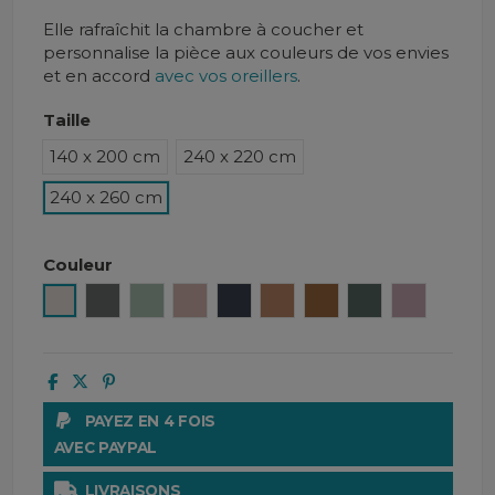
Elle
rafraîchit la chambre à coucher et
personnalise la pièce aux couleurs de vos envies
et en accord
avec vos oreillers
.
Taille
140 x 200 cm
240 x 220 cm
240 x 260 cm
Couleur
Lin
Granit
Céladon
Cimarron
Navy
Caramel
Daim
Pigeon
Petale
PAYEZ EN 4 FOIS
AVEC PAYPAL
LIVRAISONS