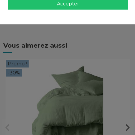
Accepter
Avis (0)
Vous aimerez aussi
Promo !
-30%