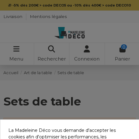
🎁
-5% dès 200€ > code DECO5 ou -10% dès 400€ > code DECO10
Livraison
Mentions légales
0
Menu
Rechercher
Connexion
Panier
Accueil
Art de la table
Sets de table
Sets de table
Il n'y a aucun produit.
La Madeleine Déco vous demande d'accepter les
cookies afin d'optimiser les performances, les