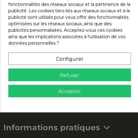
fonctionnalités des réseaux sociaux et la pertinence de la
publicité. Les cookies tiers liés aux réseaux sociaux et à la
publicité sont utilisés pour vous offrir des fonctionnalités
optimisées sur les réseaux sociaux, ainsi que des
publicités personnalisées. Acceptez-vous ces cookies
ainsi que les implications associées à l'utilisation de vos
Inscrivez-vous à la newsletter
données personnelles ?
Configurer
Vous pouvez vous désinscrire à tout moment. Vous trouverez pour cela
nos informations de contact dans les conditions d'utilisation du site.
Refuser
Accepter
Informations pratiques