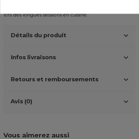
Ses lanières et son encolure généreuse garantiront une
tenue parfaitement équilibrée, réduisant ainsi la fatigue
lors des longues sessions en cuisine.
Détails du produit
Infos livraisons
Retours et remboursements
Avis (0)
Vous aimerez aussi