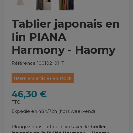
Tablier japonais en
lin PIANA
Harmony - Haomy
Référence
100102_01_T
Derniers articles en stock
46,30 €
TTC
Expédié en 48h/72h (hors week-end)
Plongez dans l’art culinaire avec le
tablier
japonais en lin PIANA Harmony — Haomy
.