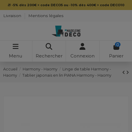
🎁
-5% dès 200€ > code DECO5 ou -10% dès 400€ > code DECO10
Livraison
Mentions légales
0
Menu
Rechercher
Connexion
Panier
Accueil
Harmony - Haomy
Linge de table Harmony -
Haomy
Tablier japonais en lin PIANA Harmony - Haomy