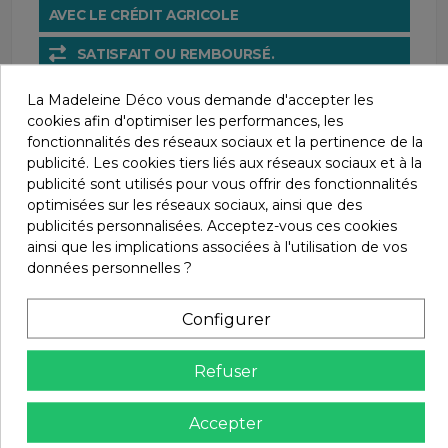
AVEC LE CRÉDIT AGRICOLE
SATISFAIT OU REMBOURSÉ.
CHANGEZ D'AVIS SOUS 14 JOURS !
La Madeleine Déco vous demande d'accepter les
cookies afin d'optimiser les performances, les
fonctionnalités des réseaux sociaux et la pertinence de la
publicité. Les cookies tiers liés aux réseaux sociaux et à la
publicité sont utilisés pour vous offrir des fonctionnalités
optimisées sur les réseaux sociaux, ainsi que des
publicités personnalisées. Acceptez-vous ces cookies
ainsi que les implications associées à l'utilisation de vos
données personnelles ?
Description
Configurer
Grâce à son style et sa coupe, ce
tablier de
cuisine
s’ajustera parfaitement à votre morphologie.
Refuser
Il vous offrira un confort inégalé même lors des
préparations les plus exigeantes.
Accepter