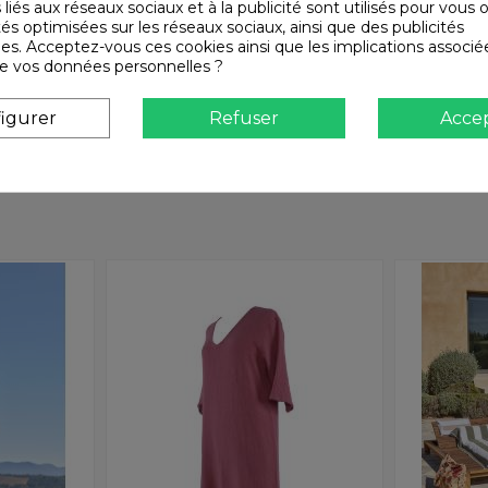
 liés aux réseaux sociaux et à la publicité sont utilisés pour vous o
soleil BIMINI
couette + 
tés optimisées sur les réseaux sociaux, ainsi que des publicités
Harmony - Haomy
VENEZIA 
es. Acceptez-vous ces cookies ainsi que les implications associé
Harmony - Haomy
Harmony
n de vos données personnelles ?
Harmony - H
igurer
Refuser
Acce