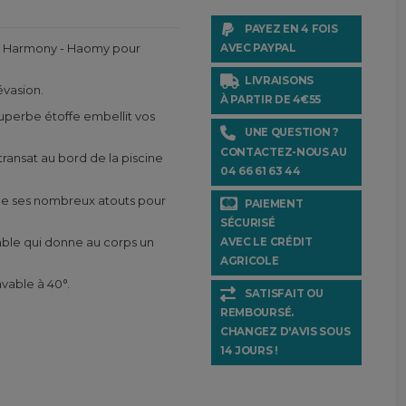
PAYEZ EN 4 FOIS
 Harmony - Haomy pour
AVEC PAYPAL
LIVRAISONS
évasion.
À PARTIR DE 4€55
uperbe étoffe embellit vos
UNE QUESTION ?
CONTACTEZ-NOUS AU
 transat au bord de la piscine
04 66 61 63 44
ne ses nombreux atouts pour
PAIEMENT
SÉCURISÉ
table qui donne au corps un
AVEC LE CRÉDIT
AGRICOLE
avable à 40°.
SATISFAIT OU
REMBOURSÉ.
CHANGEZ D'AVIS SOUS
14 JOURS !