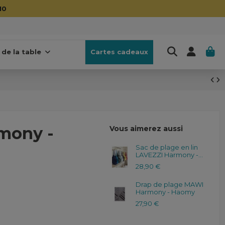
 de la table
Cartes cadeaux
mony -
Vous aimerez aussi
Sac de plage en lin
LAVEZZI Harmony -...
28,90 €
Drap de plage MAWI
Harmony - Haomy
27,90 €