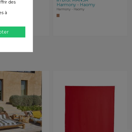
ffrir des
2 taies
Harmony - Haomy
Haomy -
Harmony - Haomy
es à
aomy
pter