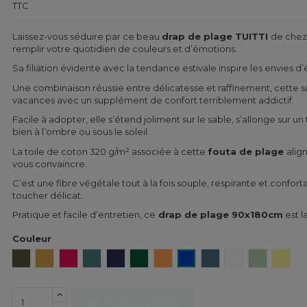
TTC
Laissez-vous séduire par ce beau
drap de plage TUITTI
de chez
remplir votre quotidien de couleurs et d’émotions.
Sa filiation évidente avec la tendance estivale inspire les envies d’
Une combinaison réussie entre délicatesse et raffinement, cette s
vacances avec un supplément de confort terriblement addictif.
Facile à adopter, elle s’étend joliment sur le sable, s’allonge sur un
bien à l’ombre ou sous le soleil.
La toile de coton 320 g/m² associée à cette
fouta de plage
alig
vous convaincre.
C’est une fibre végétale tout à la fois souple, respirante et confor
toucher délicat.
Pratique et facile d’entretien, ce
drap de plage 90x180cm
est l
Couleur
Kaki
Safran
Framboise
Jade
Encre
Emeraude
Mandarine
Majorelle
Turquin
Blanc
Amande
Paille
Ajouter au panier