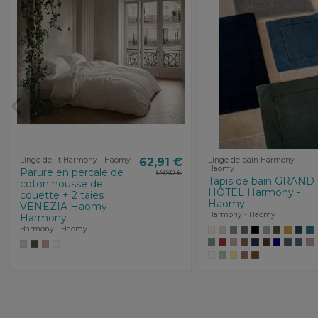
Linge de lit Harmony - Haomy
62,91 €
Linge de bain Harmony -
Haomy
Parure en percale de
69,90 €
Tapis de bain GRAND
coton housse de
HÔTEL Harmony -
couette + 2 taies
Haomy
VENEZIA Haomy -
Harmony - Haomy
Harmony
Harmony - Haomy