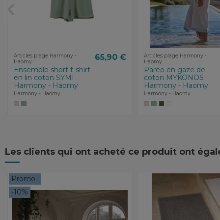
Articles plage Harmony -
65,90 €
Articles plage Harmony -
Haomy
Haomy
Ensemble short t-shirt
Paréo en gaze de
en lin coton SYMI
coton MYKONOS
Harmony - Haomy
Harmony - Haomy
Harmony - Haomy
Harmony - Haomy
Les clients qui ont acheté ce produit ont éga
Promo !
-10%