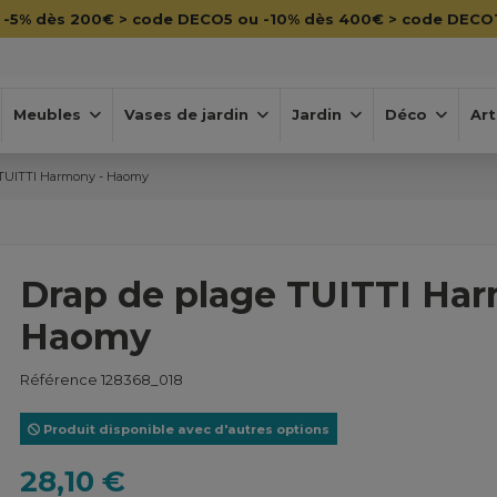
💳
Payez en 4x sans frais avec Paypal
Meubles
Vases de jardin
Jardin
Déco
Art
 TUITTI Harmony - Haomy
Drap de plage TUITTI Har
Haomy
Référence
128368_018
Produit disponible avec d'autres options
28,10 €