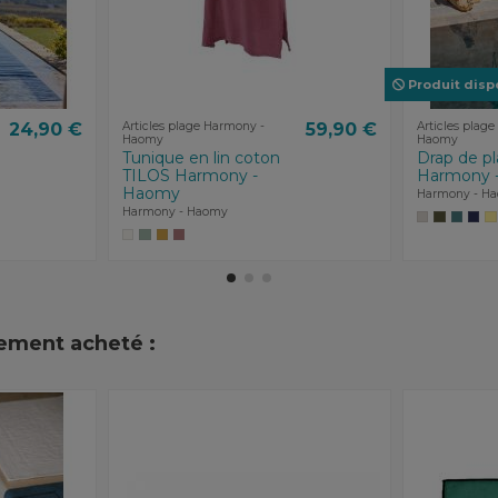
Produit disp
24,90 €
Articles plage Harmony -
59,90 €
Articles plag
Haomy
Haomy
Tunique en lin coton
Drap de 
TILOS Harmony -
Harmony 
Haomy
Harmony - H
Harmony - Haomy
lement acheté :