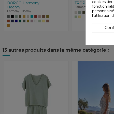
cookies tiers
BORGO Harmony -
TROPEZ
fonctionnali
Haomy
Harmony - Haomy
personnalisé
Harmony - Haomy
l'utilisatio
Conf
13 autres produits dans la même catégorie :