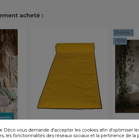
lement acheté :
Promo !
-10%
succès
40,90 €
Bains de soleil Harmony -
57,90 €
Linge de lit 
e Déco vous demande d'accepter les cookies afin d'optimiser le
Haomy
Parure en 
, les fonctionnalités des réseaux sociaux et la pertinence de la p
Housse de bain de
coton hou