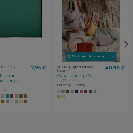
Victime de son succès
e Harmony -
7,95 €
Articles plage Harmony -
40,90 €
Haomy
e en lin
Cabas éponge ST
rmony -
TROPEZ
Harmony - Haomy
aomy