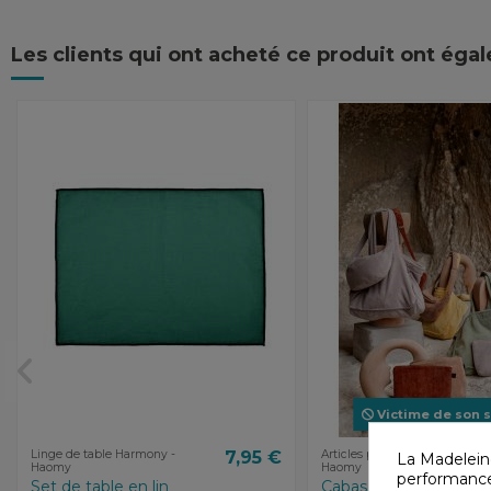
Les clients qui ont acheté ce produit ont éga
Victime de son 
Linge de table Harmony -
7,95 €
Articles plage Harmony -
La Madelein
Haomy
Haomy
performances
Set de table en lin
Cabas éponge ST