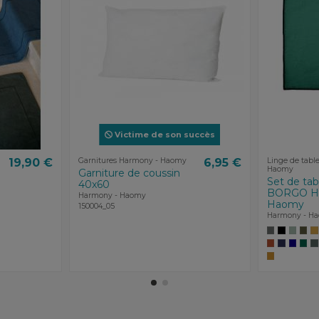
Victime de son succès
19,90 €
Garnitures Harmony - Haomy
6,95 €
Linge de tabl
Haomy
Garniture de coussin
Set de tabl
40x60
BORGO Ha
Harmony - Haomy
Haomy
150004_05
Harmony - H