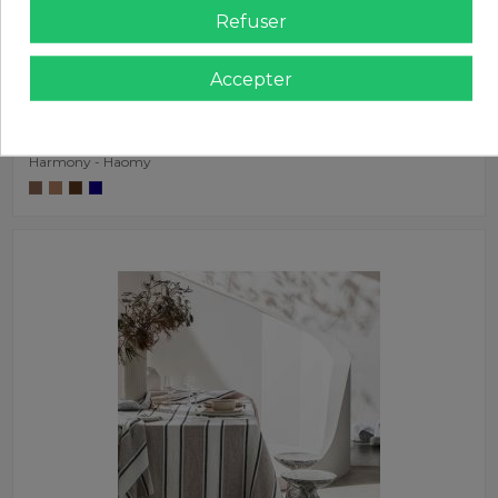
Refuser
Accepter
Linge de table Harmony - Haomy
45,00 €
Tablier de cuisine en lin KYOTO
Harmony - Haomy
Harmony - Haomy