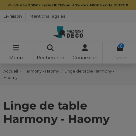
🎁
-5% dès 200€ > code DECO5 ou -10% dès 400€ > code DECO10
Livraison
Mentions légales
0
Menu
Rechercher
Connexion
Panier
Accueil
Harmony - Haomy
Linge de table Harmony -
Haomy
Linge de table
Harmony - Haomy