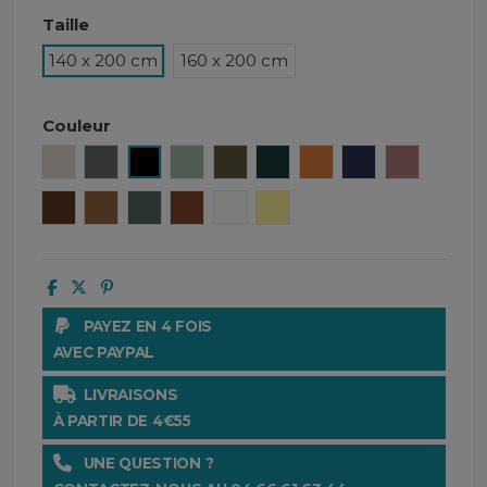
Taille
140 x 200 cm
160 x 200 cm
Couleur
Lin
Granit
Noir
Céladon
Kaki
Bleu de Prusse
Gold.
Encre
Bois de ro
Moka
Daim
Pigeon
Terre brulée
Blanc
Paille
PAYEZ EN 4 FOIS
AVEC PAYPAL
LIVRAISONS
À PARTIR DE 4€55
UNE QUESTION ?