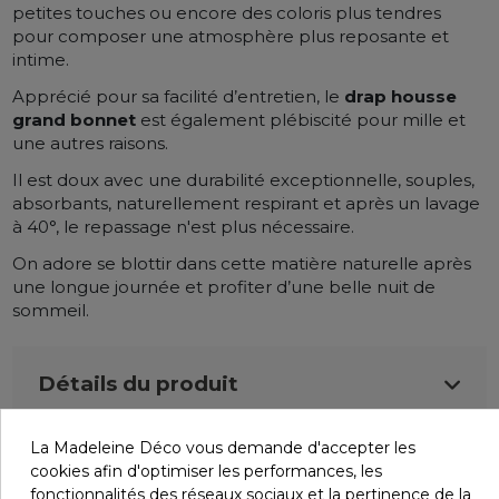
petites touches ou encore des coloris plus tendres
pour composer une atmosphère plus reposante et
intime.
Apprécié pour sa facilité d’entretien, le
drap housse
grand bonnet
est également plébiscité pour mille et
une autres raisons.
Il est doux avec une durabilité exceptionnelle, souples,
absorbants, naturellement respirant et après un lavage
à 40°, le repassage n'est plus nécessaire.
On adore se blottir dans cette matière naturelle après
une longue journée et profiter d’une belle nuit de
sommeil.
Détails du produit
La Madeleine Déco vous demande d'accepter les
Infos livraisons
cookies afin d'optimiser les performances, les
fonctionnalités des réseaux sociaux et la pertinence de la