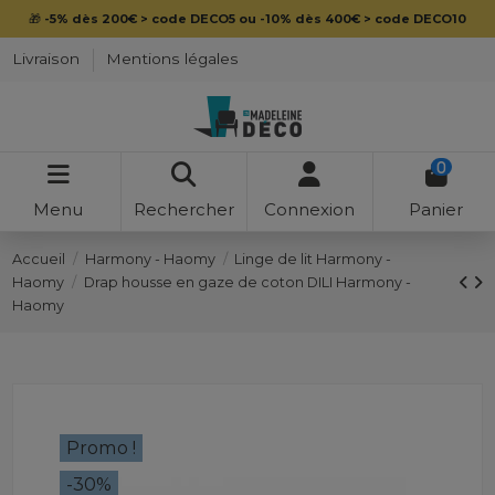
🎁
-5% dès 200€ > code DECO5 ou -10% dès 400€ > code DECO10
Livraison
Mentions légales
0
Menu
Rechercher
Connexion
Panier
Accueil
Harmony - Haomy
Linge de lit Harmony -
Haomy
Drap housse en gaze de coton DILI Harmony -
Haomy
Promo !
-30%