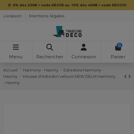
🎁
-5% dès 200€ > code DECO5 ou -10% dès 400€ > code DECO10
Livraison
Mentions légales
0
Menu
Rechercher
Connexion
Panier
Accueil
Harmony - Haomy
Edredons Harmony -
Haomy
Housse d'édredon velours NEW DELHI Harmony
- Haomy