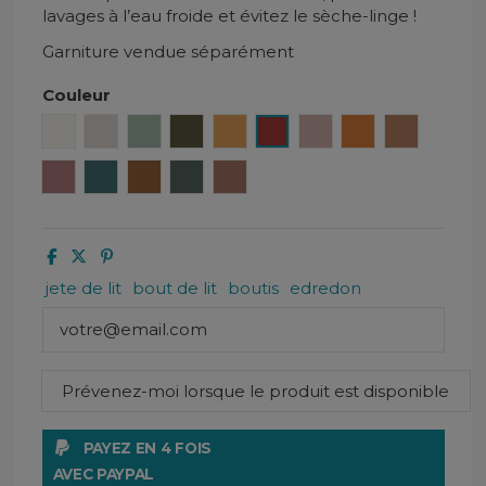
lavages à l’eau froide et évitez le sèche-linge !
Garniture vendue séparément
Couleur
Craie
Lin
Céladon
Kaki
Chamois
Brick
Cimarron
Gold.
Caramel
Bois de rose
Peacock
Daim
Pigeon
Mocaccino
jete de lit
bout de lit
boutis
edredon
PAYEZ EN 4 FOIS
AVEC PAYPAL