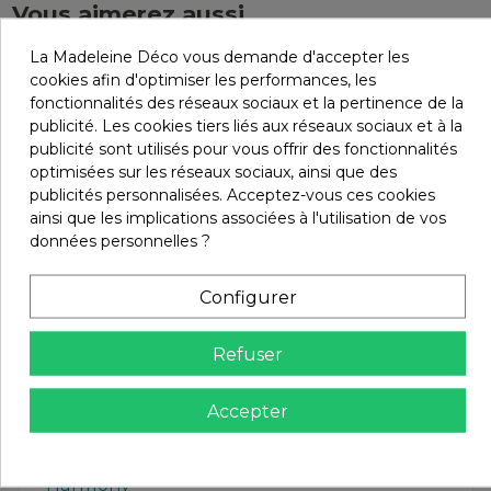
Vous aimerez aussi
La Madeleine Déco vous demande d'accepter les
Promo !
cookies afin d'optimiser les performances, les
fonctionnalités des réseaux sociaux et la pertinence de la
-10%
publicité. Les cookies tiers liés aux réseaux sociaux et à la
publicité sont utilisés pour vous offrir des fonctionnalités
optimisées sur les réseaux sociaux, ainsi que des
publicités personnalisées. Acceptez-vous ces cookies
ainsi que les implications associées à l'utilisation de vos
données personnelles ?
Configurer
Refuser
Accepter
Linge de lit Harmony - Haomy
62,91 €
Parure en percale de coton housse
69,90 €
de couette + 2 taies VENEZIA Haomy
- Harmony