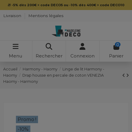
🎁
-5% dès 200€ > code DECO5 ou -10% dès 400€ > code DECO10
Livraison
Mentions légales
0
Menu
Rechercher
Connexion
Panier
Accueil
Harmony - Haomy
Linge de lit Harmony -
Haomy
Drap housse en percale de coton VENEZIA
Haomy - Harmony
Promo !
-10%