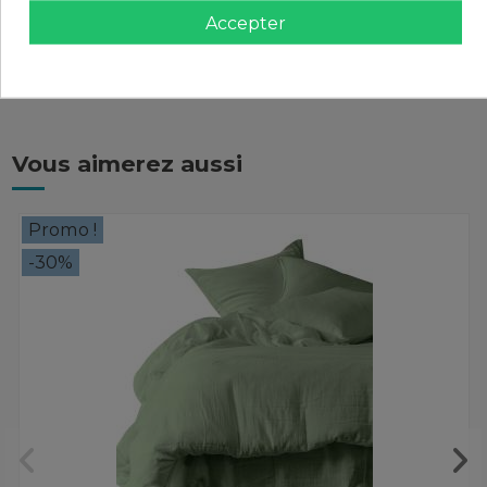
Accepter
Avis (0)
Vous aimerez aussi
Promo !
-30%