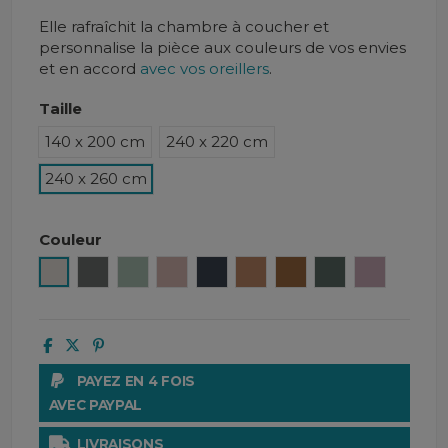
Elle
rafraîchit la chambre à coucher et
personnalise la pièce aux couleurs de vos envies
et en accord
avec vos oreillers
.
Taille
140 x 200 cm
240 x 220 cm
240 x 260 cm
Couleur
Lin
Granit
Céladon
Cimarron
Navy
Caramel
Daim
Pigeon
Petale
PAYEZ EN 4 FOIS
AVEC PAYPAL
LIVRAISONS