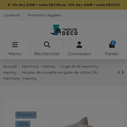
🎁
-5% dès 200€ > code DECO5 ou -10% dès 400€ > code DECO10
Livraison
Mentions légales
0
Menu
Rechercher
Connexion
Panier
Accueil
Harmony - Haomy
Linge de lit Harmony -
Haomy
Housse de couette en gaze de coton DILI
Harmony - Haomy
Promo !
-30%