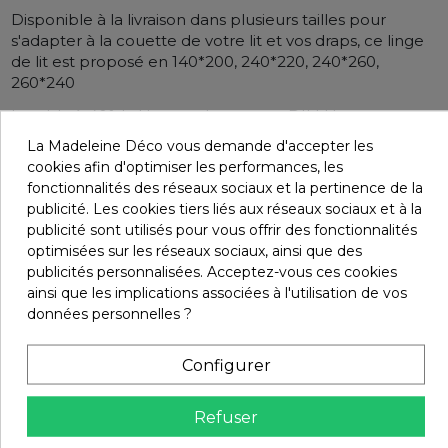
Disponible à la livraison dans plusieurs tailles pour
s'adapter à la couette de votre lit et vos draps, ce linge
de lit est proposé en 140*200, 240*220, 240*260,
260*240
Lavable à 40°, la Housse de couette DILI Harmony -
Haomy est facile à entretenir. Il suffit de la retourner sur
La Madeleine Déco vous demande d'accepter les
l’envers avant le lavage.
cookies afin d'optimiser les performances, les
fonctionnalités des réseaux sociaux et la pertinence de la
Le repassage n’est pas nécessaire après chaque
publicité. Les cookies tiers liés aux réseaux sociaux et à la
nettoyagen sur ce produit.
publicité sont utilisés pour vous offrir des fonctionnalités
optimisées sur les réseaux sociaux, ainsi que des
publicités personnalisées. Acceptez-vous ces cookies
Détails du produit
ainsi que les implications associées à l'utilisation de vos
données personnelles ?
Infos livraisons
Configurer
Refuser
Retours et remboursements