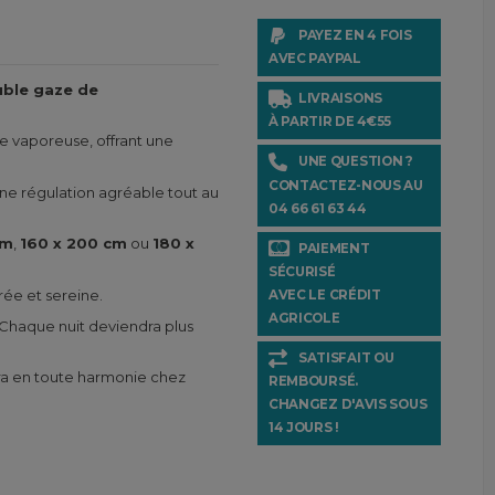
PAYEZ EN 4 FOIS
AVEC PAYPAL
uble gaze de
LIVRAISONS
À PARTIR DE 4€55
e vaporeuse, offrant une
UNE QUESTION ?
CONTACTEZ-NOUS AU
ne régulation agréable tout au
04 66 61 63 44
cm
,
160 x 200 cm
ou
180 x
PAIEMENT
SÉCURISÉ
rée et sereine.
AVEC LE CRÉDIT
AGRICOLE
s. Chaque nuit deviendra plus
SATISFAIT OU
lera en toute harmonie chez
REMBOURSÉ.
CHANGEZ D'AVIS SOUS
14 JOURS !