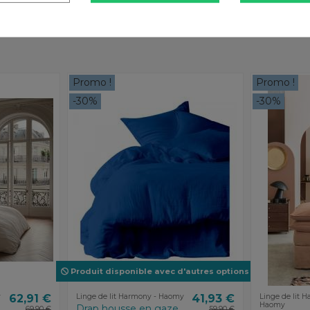
Promo !
Promo !
-30%
-30%
Produit disponible avec d'autres options
y
62,91 €
Linge de lit Harmony - Haomy
41,93 €
Linge de lit 
Haomy
Drap housse en gaze
69,90 €
59,90 €