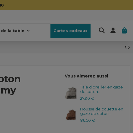
10
 de la table
Cartes cadeaux
oton
Vous aimerez aussi
omy
Taie d'oreiller en gaze
de coton...
27,90 €
Housse de couette en
gaze de coton...
86,50 €