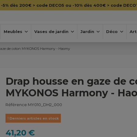

-5% dès 200€ > code DECO5 ou -10% dès 400€ > code DECO
Meubles
Vases de jardin
Jardin
Déco
Art
 gaze de coton MYKONOS Harmony - Haomy
Drap housse en gaze de c
MYKONOS Harmony - Ha
Référence
MY010_DH2_000
Derniers articles en stock
41,20 €