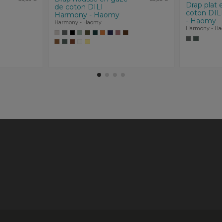
Drap plat 
de coton DILI
coton DIL
Harmony - Haomy
- Haomy
Harmony - Haomy
Harmony - H