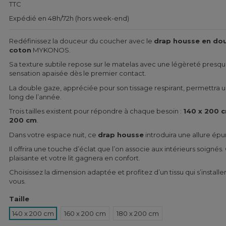
TTC
Expédié en 48h/72h (hors week-end)
Redéfinissez la douceur du coucher avec le
drap housse en do
coton
MYKONOS.
Sa texture subtile repose sur le matelas avec une légèreté presqu
sensation apaisée dès le premier contact.
La double gaze, appréciée pour son tissage respirant, permettra u
long de l’année.
Trois tailles existent pour répondre à chaque besoin :
140 x 200 
200 cm
.
Dans votre espace nuit, ce
drap housse
introduira une allure épu
Il offrira une touche d’éclat que l’on associe aux intérieurs soigné
plaisante et votre lit gagnera en confort.
Choisissez la dimension adaptée et profitez d’un tissu qui s’instal
vous.
Taille
140 x 200 cm
160 x 200 cm
180 x 200 cm