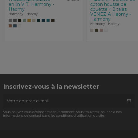
en lin VITI Harmony -
coton housse de
Haomy
couette + 2 taies
VENEZIA Haomy -
Harmony - Haomy
Harmony
Harmony - Haomy
Inscrivez-vous à la newsletter
Vous pouvez vous désinscrire à tout moment. Vous trouverez pour cela nos
informations de contact dans les conditions d'utilisation du site.