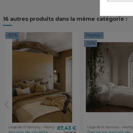
16 autres produits dans la même catégorie :
-30%
Promo !
-10%
Linge de lit Harmony - Haomy
87,43 €
Linge de lit Harmony - Haom
Housse de couette
Parure en percale de
124,90 €