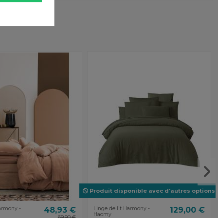
Produit disponible avec d'autres options
Harmony -
48,93 €
Linge de lit Harmony -
129,00 €
Haomy
69,90 €