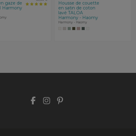
en gaze de
Housse de couette
I Harmony
en satin de coton
lavé TALOA
Harmony - Haomy
aomy
Harmony - Haomy