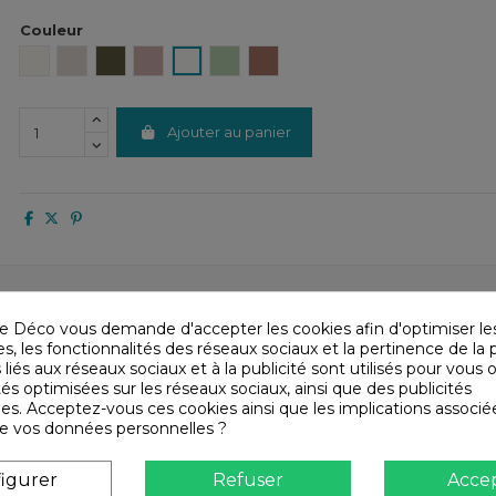
Couleur
Craie
Lin
Kaki
Cimarron
Blanc
Amande
Mocaccino
Ajouter au panier
e Déco vous demande d'accepter les cookies afin d'optimiser le
, les fonctionnalités des réseaux sociaux et la pertinence de la p
it
Infos livraisons
Retours et remboursem
 liés aux réseaux sociaux et à la publicité sont utilisés pour vous o
tés optimisées sur les réseaux sociaux, ainsi que des publicités
es. Acceptez-vous ces cookies ainsi que les implications associé
n de vos données personnelles ?
igurer
Refuser
Acce