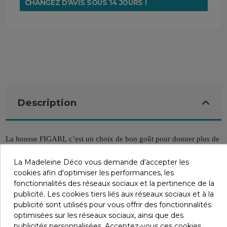
CHANGEZ D'AVIS SOUS 14 JOURS !
Description
La housse FIGARI, c’est un choix de bon goût pour donner plus de
vie à votre intérieur.
La Madeleine Déco vous demande d'accepter les
cookies afin d'optimiser les performances, les
Détails du produit
fonctionnalités des réseaux sociaux et la pertinence de la
publicité. Les cookies tiers liés aux réseaux sociaux et à la
publicité sont utilisés pour vous offrir des fonctionnalités
optimisées sur les réseaux sociaux, ainsi que des
Infos livraisons
publicités personnalisées. Acceptez-vous ces cookies