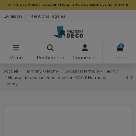
🎁
-5% dès 200€ > code DECO5 ou -10% dès 400€ > code DECO10
Livraison
Mentions légales
0
Menu
Rechercher
Connexion
Panier
Accueil
Harmony - Haomy
Coussins Harmony - Haomy
Housse de coussin en lin et coton FIGARI Harmony -
Haomy