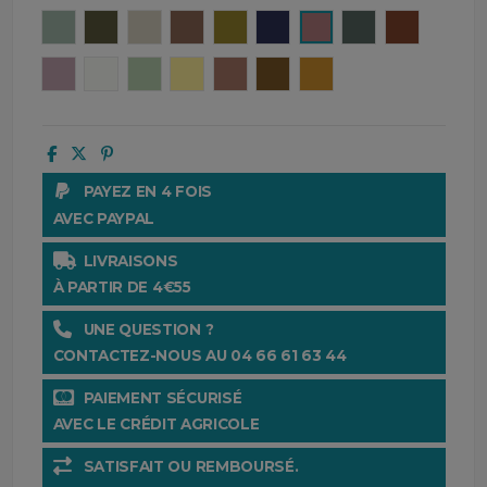
Céladon
Kaki
Naturel
Tabac
Olive
Encre
Bois de rose
Pigeon
Terre brul
Petale
Blanc
Amande
Paille
Mocaccino
Gold
Ocre
PAYEZ EN 4 FOIS
AVEC PAYPAL
LIVRAISONS
À PARTIR DE 4€55
UNE QUESTION ?
CONTACTEZ-NOUS AU 04 66 61 63 44
PAIEMENT SÉCURISÉ
AVEC LE CRÉDIT AGRICOLE
SATISFAIT OU REMBOURSÉ.