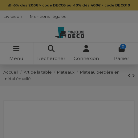
🎁
-5% dès 200€ > code DECO5 ou -10% dès 400€ > code DECO10
Livraison
Mentions légales
0
Menu
Rechercher
Connexion
Panier
Accueil
Art de la table
Plateaux
Plateau berbère en
métal émaillé