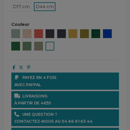
D17 cm
D44 cm
Couleur
Céladon
Nude
Terracotta
Ardoise
Navy
Moutarde
Olive
Emeraude
Majorelle
Tamegrout
Almond
Mastic
Blanc
PAYEZ EN 4 FOIS
AVEC PAYPAL
LIVRAISONS
À PARTIR DE 4€55
UNE QUESTION ?
CONTACTEZ-NOUS AU 04 66 61 63 44