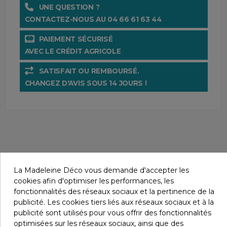
UNE QUESTION ?
CONTACTEZ-NOUS AU 04 66 61 63 44
PAIEMENT SÉCURISÉ
AVEC LE CRÉDIT AGRICOLE
SATISFAIT OU REMBOURSÉ.
CHANGEZ D'AVIS SOUS 14 JOURS !
La Madeleine Déco vous demande d'accepter les
cookies afin d'optimiser les performances, les
Détails du produit
fonctionnalités des réseaux sociaux et la pertinence de la
publicité. Les cookies tiers liés aux réseaux sociaux et à la
publicité sont utilisés pour vous offrir des fonctionnalités
optimisées sur les réseaux sociaux, ainsi que des
Matière
100% coton