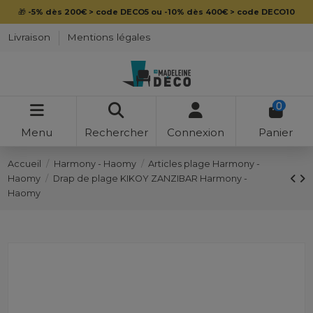
🎁
-5% dès 200€ > code DECO5 ou -10% dès 400€ > code DECO10
Livraison
Mentions légales
0
Menu
Rechercher
Connexion
Panier
Accueil
Harmony - Haomy
Articles plage Harmony -
Haomy
Drap de plage KIKOY ZANZIBAR Harmony -
Haomy