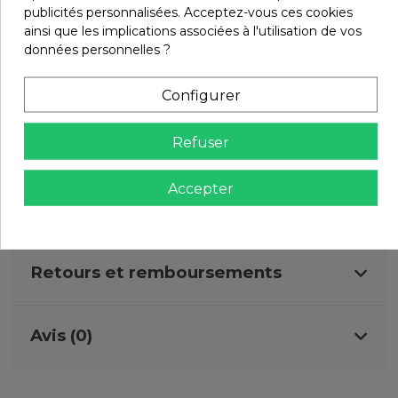
publicités personnalisées. Acceptez-vous ces cookies
ainsi que les implications associées à l'utilisation de vos
Lavage
40°
données personnelles ?
Finition
Frangé
Configurer
En stock
2 Produits
Marque
Refuser
Accepter
Infos livraisons
Retours et remboursements
Avis (0)