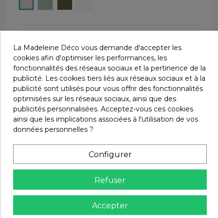
Lin
Céladon
Kaki
Blanc
La Madeleine Déco vous demande d'accepter les
PAYEZ EN 4 FOIS
cookies afin d'optimiser les performances, les
AVEC PAYPAL
fonctionnalités des réseaux sociaux et la pertinence de la
publicité. Les cookies tiers liés aux réseaux sociaux et à la
LIVRAISONS
publicité sont utilisés pour vous offrir des fonctionnalités
À PARTIR DE 4€55
optimisées sur les réseaux sociaux, ainsi que des
publicités personnalisées. Acceptez-vous ces cookies
UNE QUESTION ?
ainsi que les implications associées à l'utilisation de vos
CONTACTEZ-NOUS AU 04 66 61 63 44
données personnelles ?
PAIEMENT SÉCURISÉ
Configurer
AVEC LE CRÉDIT AGRICOLE
SATISFAIT OU REMBOURSÉ.
Refuser
CHANGEZ D'AVIS SOUS 14 JOURS !
Accepter