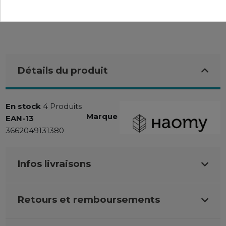
Détails du produit
En stock
4 Produits
Marque
EAN-13
3662049131380
Infos livraisons
Retours et remboursements