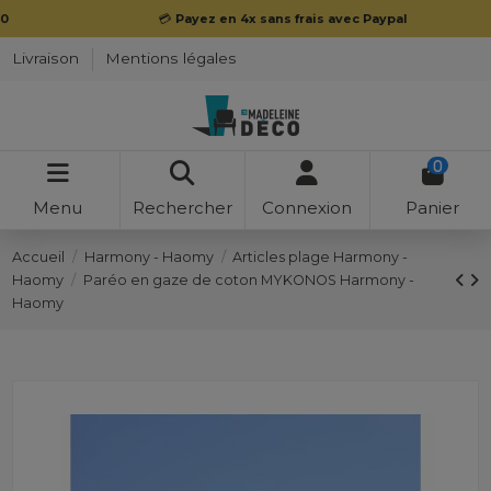
💳
Payez en 4x sans frais avec Paypal
Livraison
Mentions légales
0
Menu
Rechercher
Connexion
Panier
Accueil
Harmony - Haomy
Articles plage Harmony -
Haomy
Paréo en gaze de coton MYKONOS Harmony -
Haomy