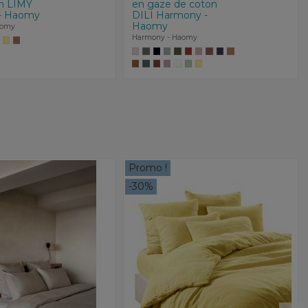
on LIMY
en gaze de coton
- Haomy
DILI Harmony -
Haomy
aomy
Harmony - Haomy
Promo !
-30%