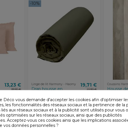
-10%
13,23 €
Linge de lit Harmony - Haomy
19,71 €
Coussins Har
Drap housse en
Housse de
18,90 €
21,90 €
percale de coton
lin VITI H
VENEZIA Haomy -
Haomy
e Déco vous demande d'accepter les cookies afin d'optimiser le
Harmony
Harmony - H
, les fonctionnalités des réseaux sociaux et la pertinence de la p
Harmony - Haomy
 liés aux réseaux sociaux et à la publicité sont utilisés pour vous o
tés optimisées sur les réseaux sociaux, ainsi que des publicités
es. Acceptez-vous ces cookies ainsi que les implications associé
n de vos données personnelles ?