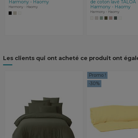
Harmony - Haomy
de coton lavé TALOA
Harmony - Haomy
Harmony - Haomy
Harmony - Haomy
Les clients qui ont acheté ce produit ont éga
Promo !
-30%