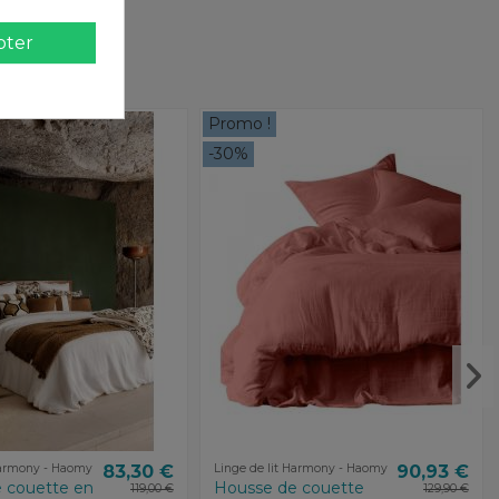
pter
Promo !
-30%
Harmony - Haomy
83,30 €
Linge de lit Harmony - Haomy
90,93 €
 couette en
Housse de couette
119,00 €
129,90 €