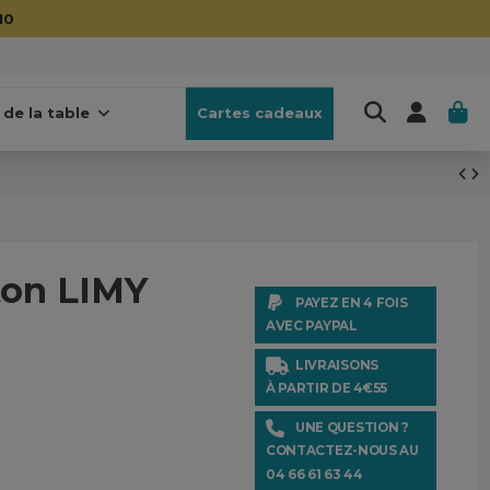
10
 de la table
Cartes cadeaux
oton LIMY
PAYEZ EN 4 FOIS
AVEC PAYPAL
LIVRAISONS
À PARTIR DE 4€55
UNE QUESTION ?
CONTACTEZ-NOUS AU
04 66 61 63 44