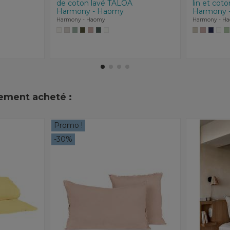
de coton lavé TALOA
lin et cot
Harmony - Haomy
Harmony 
Harmony - Haomy
Harmony - H
lement acheté :
Promo !
-30%