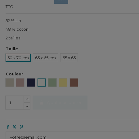
TTC
52 % Lin
48 % coton
2 tailles
Taille
50 x 70 cm
65 x 65 cm
65 x 65
Couleur
Naturel
Cimarron
Encre
Blanc
Amande
Paille
Mocaccino
Ajouter au panier