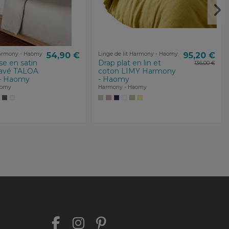
Harmony - Haomy
54,90 €
Linge de lit Harmony - Haomy
95,20 €
e en satin
Drap plat en lin et
136,00 €
lavé TALOA
coton LIMY Harmony
- Haomy
- Haomy
aomy
Harmony - Haomy