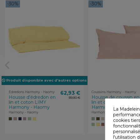
-30%
-30%
Produit disponible avec d'autres options
Edredons Harmony - Haomy
62,93 €
Coussins Harmony - Haomy
Housse d'édredon en
Housse de coussin en
89,90 €
lin et coton LIMY
lin et coton LIMY
Harmony - Haomy
Harmony - Haomy
La Madelein
Harmony - Haomy
Harmony - Haomy
performances
cookies tiers
fonctionnali
personnalisé
l'utilisatio