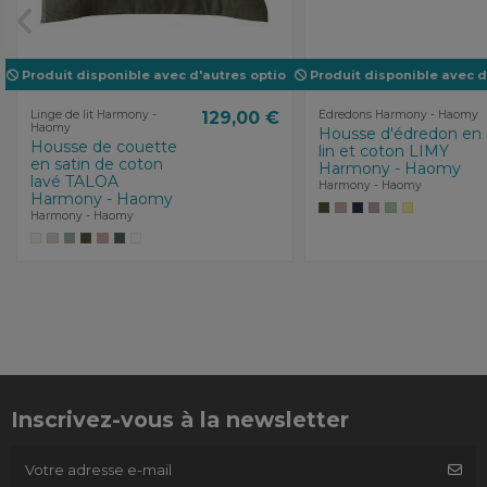
Produit disponible avec d'autres options
Produit disponible avec d
Linge de lit Harmony -
129,00 €
Edredons Harmony - Haomy
Haomy
Housse d'édredon en
Housse de couette
lin et coton LIMY
en satin de coton
Harmony - Haomy
lavé TALOA
Harmony - Haomy
Harmony - Haomy
Harmony - Haomy
Inscrivez-vous à la newsletter