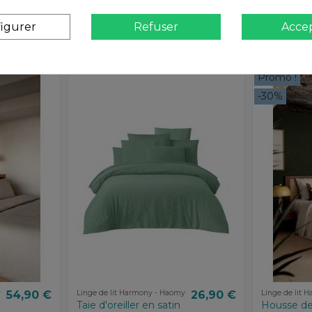
igurer
Refuser
Acce
Promo !
-30%
y
54,90 €
Linge de lit Harmony - Haomy
26,90 €
Linge de lit 
Taie d'oreiller en satin
Housse de