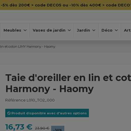

-5% dès 200€ > code DECO5 ou -10% dès 400€ > code DECO
Meubles
Vases de jardin
Jardin
Déco
Art
en lin et coton LIMY Harmony - Haomy
Taie d'oreiller en lin et c
Harmony - Haomy
Référence
L010_TO2_000
Produit disponible avec d'autres options
16,73 €
23,90 €
-30%