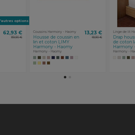
'autres options
62,93 €
Coussins Harmony - Haomy
13,23 €
Linge de lit 
Housse de coussin en
Drap houss
89,90 €
18,90 €
lin et coton LIMY
de coton 
Harmony - Haomy
Harmony 
Harmony - Haomy
Harmony - H