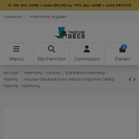
🎁
-5% dès 200€ > code DECO5 ou -10% dès 400€ > code DECO10
Livraison
Mentions légales
0
Menu
Rechercher
Connexion
Panier
Accueil
Harmony - Haomy
Edredons Harmony -
Haomy
Housse d'édredon en velours imprimé GAIRO
Haomy - Harmony