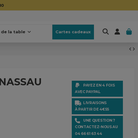
10
 de la table
Cartes cadeaux
é NASSAU
PAYEZ EN 4 FOIS
AVEC PAYPAL
LIVRAISONS
À PARTIR DE 4€55
UNE QUESTION ?
CONTACTEZ-NOUS AU
04 66 61 63 44