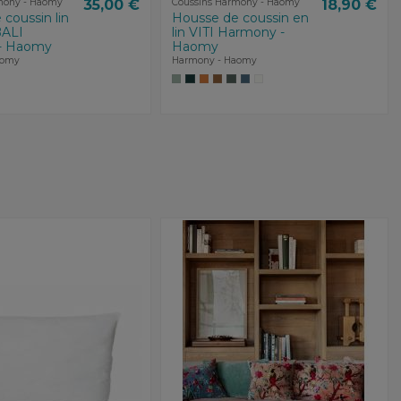
mony - Haomy
35,00 €
Coussins Harmony - Haomy
18,90 €
coussin lin
Housse de coussin en
BALI
lin VITI Harmony -
- Haomy
Haomy
aomy
Harmony - Haomy