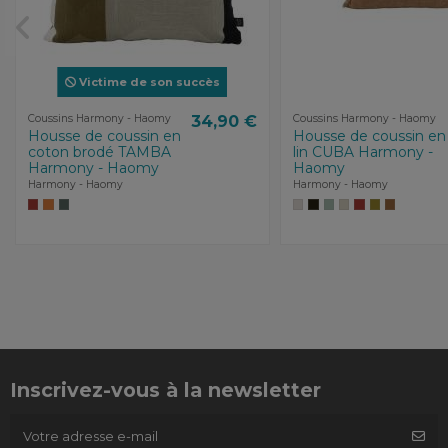
Victime de son succès
Coussins Harmony - Haomy
34,90 €
Coussins Harmony - Haomy
Housse de coussin en
Housse de coussin en
coton brodé TAMBA
lin CUBA Harmony -
Harmony - Haomy
Haomy
Harmony - Haomy
Harmony - Haomy
Inscrivez-vous à la newsletter