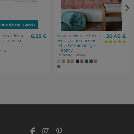
time de son succès
armony - Haomy
6,95 €
Coussins Harmony - Haomy
20,40 €
de coussin
Housse de coussin
BIRDY Harmony -
Haomy
aomy
Harmony - Haomy