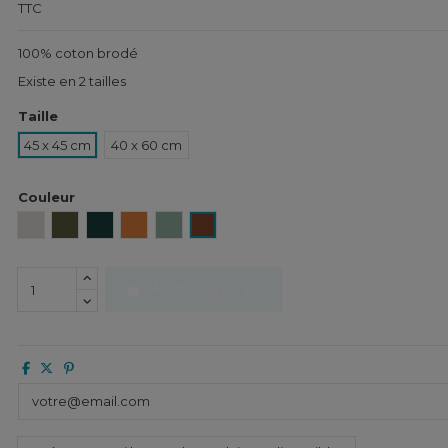
TTC
100% coton brodé
Existe en 2 tailles
Taille
45 x 45 cm
40 x 60 cm
Couleur
Lin
Kaki
Bleu de Prusse
Gold.
Sauge
Terre brulée
Ajouter au panier