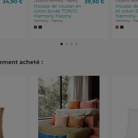
34,90 €
Coussins Harmony - Haomy
39,90 €
Coussins Har
Housse de coussin en
Housse de 
coton brodé TOKYO
et coton 
Harmony Haomy
Harmony 
Harmony - Haomy
Harmony - H
lement acheté :