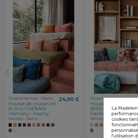
Coussins Harmony - Haomy
24,90 €
Coussins Harmony - Haomy
Housse de coussin en
Housse de coussin
La Madelein
lin brut CHENNAI
BIRDY Harmony -
Harmony - Haomy
Haomy
performances
cookies tiers
Harmony - Haomy
Harmony - Haomy
fonctionnali
personnalisé
l'utilisatio