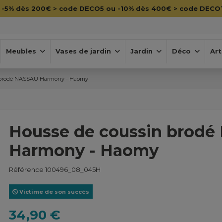

-5% dès 200€ > code DECO5 ou -10% dès 400€ > code DECO
Meubles
Vases de jardin
Jardin
Déco
Art
 brodé NASSAU Harmony - Haomy
Housse de coussin brod
Harmony - Haomy
Référence
100496_08_045H
Victime de son succès
34,90 €