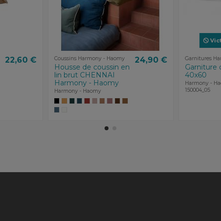
Vic
22,60 €
Coussins Harmony - Haomy
24,90 €
Garnitures H
Housse de coussin en
Garniture 
lin brut CHENNAI
40x60
Harmony - Haomy
Harmony - H
150004_05
Harmony - Haomy