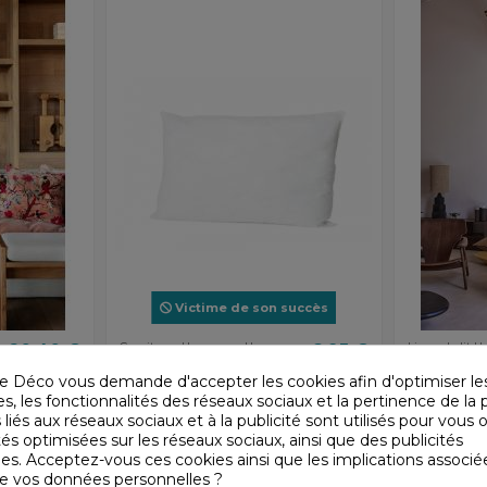
Victime de son succès
20,40 €
Garnitures Harmony - Haomy
6,95 €
Linge de lit 
Haomy
Garniture de coussin
Couvre li
e Déco vous demande d'accepter les cookies afin d'optimiser le
40x60
Harmony 
, les fonctionnalités des réseaux sociaux et la pertinence de la p
Harmony - Haomy
Harmony - H
150004_05
 liés aux réseaux sociaux et à la publicité sont utilisés pour vous o
tés optimisées sur les réseaux sociaux, ainsi que des publicités
es. Acceptez-vous ces cookies ainsi que les implications associé
n de vos données personnelles ?