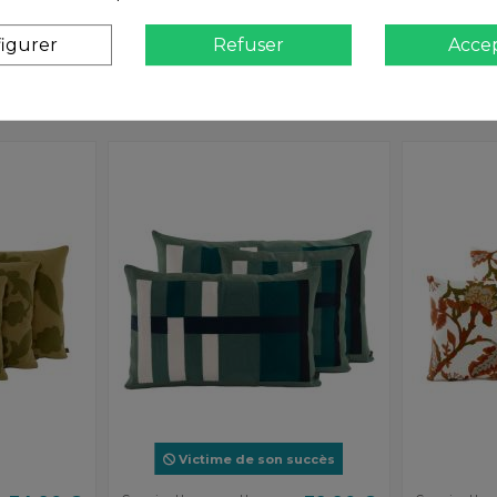
igurer
Refuser
Acce
Victime de son succès