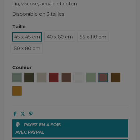
Lin, viscose, acrylic et coton
Disponible en 3 tailles
Taille
45 x 45 cm
40 x 60 cm
55 x 110 cm
50 x 80 cm
Couleur
Céladon
Kaki
Naturel
Brick
Tabac
Blanc
Amande
Mocaccino
Gold
Ocre
PAYEZ EN 4 FOIS
AVEC PAYPAL