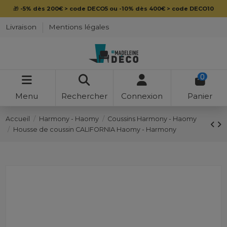
🎁
-5% dès 200€ > code DECO5 ou -10% dès 400€ > code DECO10
Livraison
Mentions légales
0
Menu
Rechercher
Connexion
Panier
Accueil
Harmony - Haomy
Coussins Harmony - Haomy
Housse de coussin CALIFORNIA Haomy - Harmony