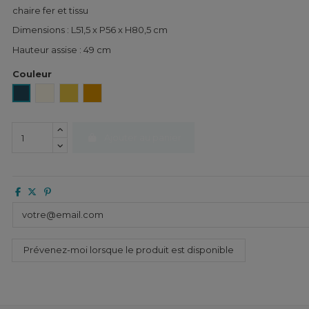
chaire fer et tissu
Dimensions : L51,5 x P56 x H80,5 cm
Hauteur assise : 49 cm
Couleur
Denim
Ivoire
Anis
Miel
Ajouter au panier