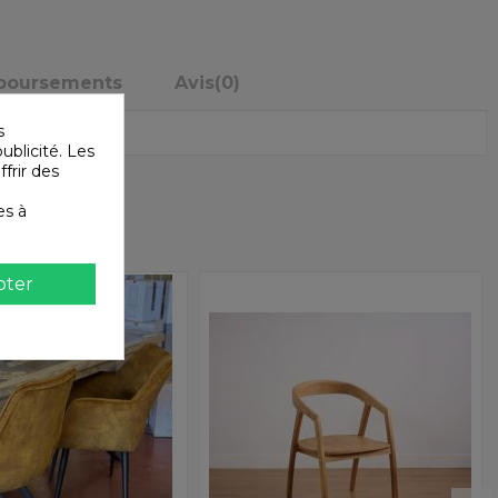
mboursements
Avis
(0)
s
ublicité. Les
ffrir des
es à
pter