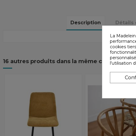
Description
Détails
La Madelein
performances
cookies tiers
fonctionnali
personnalisé
16 autres produits dans la même catégorie :
l'utilisatio
Conf