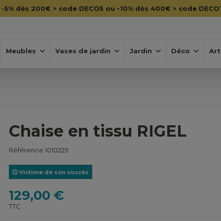

-5% dès 200€ > code DECO5 ou -10% dès 400€ > code DECO
Meubles
Vases de jardin
Jardin
Déco
Art
Chaise en tissu RIGEL
Référence
1010225
Victime de son succès
129,00 €
TTC