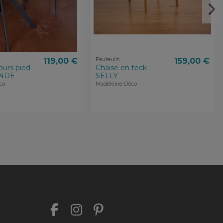
119,00 €
Fauteuils
159,00 €
ours pied
Chaise en teck
ENDE
SELLY
co
Madeleine Déco