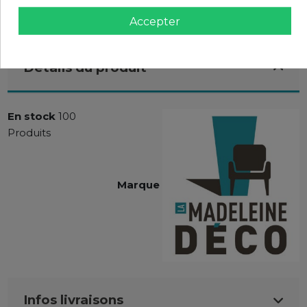
Accepter
Détails du produit
En stock
100
Produits
Marque
Infos livraisons