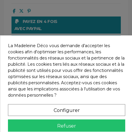
PAYEZ EN 4 FOIS
AVEC PAYPAL
LIVRAISONS
La Madeleine Déco vous demande d'accepter les
À PARTIR DE 4€55
cookies afin d'optimiser les performances, les
fonctionnalités des réseaux sociaux et la pertinence de la
UNE QUESTION ?
publicité. Les cookies tiers liés aux réseaux sociaux et à la
CONTACTEZ-NOUS AU 04 66 61 63 44
publicité sont utilisés pour vous offrir des fonctionnalités
optimisées sur les réseaux sociaux, ainsi que des
PAIEMENT SÉCURISÉ
publicités personnalisées. Acceptez-vous ces cookies
AVEC LE CRÉDIT AGRICOLE
ainsi que les implications associées à l'utilisation de vos
données personnelles ?
SATISFAIT OU REMBOURSÉ.
CHANGEZ D'AVIS SOUS 14 JOURS !
Configurer
Refuser