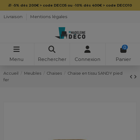
🎁
-5% dès 200€ > code DECO5 ou -10% dès 400€ > code DECO10
Livraison
Mentions légales
0
Menu
Rechercher
Connexion
Panier
Accueil
Meubles
Chaises
Chaise en tissu SANDY pied
fer