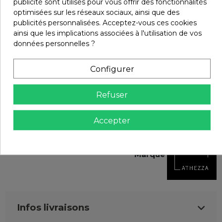
publicité sont utilisés pour vous offrir des fonctionnalités
CHANGEZ D'AVIS SOUS 14 JOURS !
optimisées sur les réseaux sociaux, ainsi que des
publicités personnalisées. Acceptez-vous ces cookies
ainsi que les implications associées à l'utilisation de vos
données personnelles ?
Configurer
Refuser
Détails du produit
Accepter
EAN-13
3611420414482
Marque
Infos livraisons