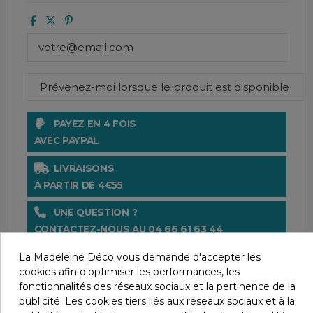
PAYEZ EN 4 FOIS
AVEC PAYPAL
LIVRAISONS
À PARTIR DE 4€55
UNE QUESTION ?
CONTACTEZ-NOUS AU 04 66 61 63 44
La Madeleine Déco vous demande d'accepter les
PAIEMENT SÉCURISÉ
cookies afin d'optimiser les performances, les
AVEC LE CRÉDIT AGRICOLE
fonctionnalités des réseaux sociaux et la pertinence de la
publicité. Les cookies tiers liés aux réseaux sociaux et à la
SATISFAIT OU REMBOURSÉ.