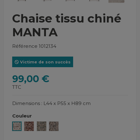
Chaise tissu chiné
MANTA
Référence
1012134
Victime de son succès
99,00 €
TTC
Dimensions : L44 x P55 x H89 cm
Couleur
Beige et noir chiné
Orange chiné
Vert d'eau chiné
Gris chiné