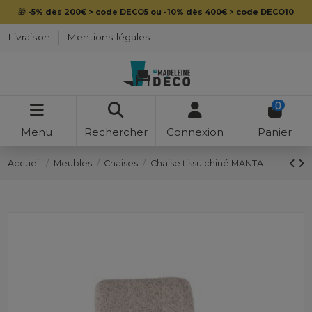
🎁
-5% dès 200€ > code DECO5 ou -10% dès 400€ > code DECO10
Livraison
Mentions légales
0
Menu
Rechercher
Connexion
Panier
Accueil
Meubles
Chaises
Chaise tissu chiné MANTA