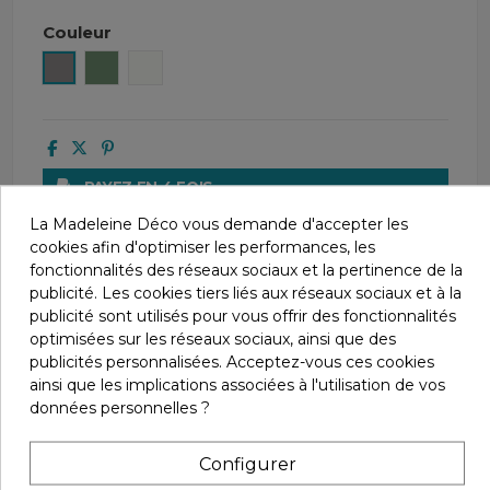
Couleur
Gris
Almond
Blanc
PAYEZ EN 4 FOIS
AVEC PAYPAL
La Madeleine Déco vous demande d'accepter les
cookies afin d'optimiser les performances, les
LIVRAISONS
fonctionnalités des réseaux sociaux et la pertinence de la
À PARTIR DE 4€55
publicité. Les cookies tiers liés aux réseaux sociaux et à la
publicité sont utilisés pour vous offrir des fonctionnalités
UNE QUESTION ?
optimisées sur les réseaux sociaux, ainsi que des
CONTACTEZ-NOUS AU 04 66 61 63 44
publicités personnalisées. Acceptez-vous ces cookies
ainsi que les implications associées à l'utilisation de vos
PAIEMENT SÉCURISÉ
données personnelles ?
AVEC LE CRÉDIT AGRICOLE
Configurer
SATISFAIT OU REMBOURSÉ.
CHANGEZ D'AVIS SOUS 14 JOURS !