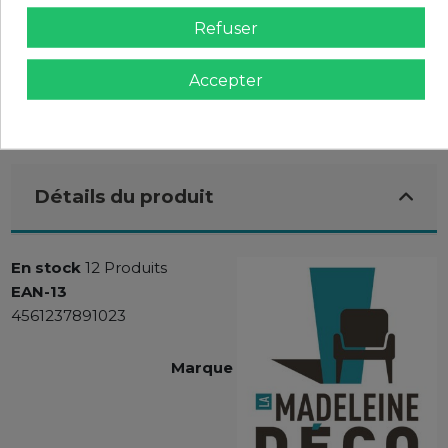
Refuser
Accepter
Détails du produit
En stock
12 Produits
EAN-13
4561237891023
Marque