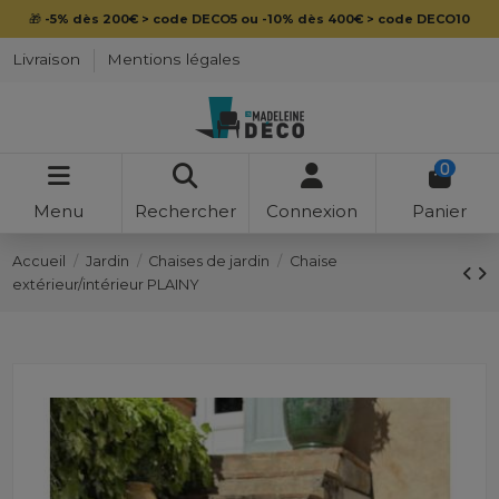
🎁
-5% dès 200€ > code DECO5 ou -10% dès 400€ > code DECO10
Livraison
Mentions légales
0
Menu
Rechercher
Connexion
Panier
Accueil
Jardin
Chaises de jardin
Chaise
extérieur/intérieur PLAINY