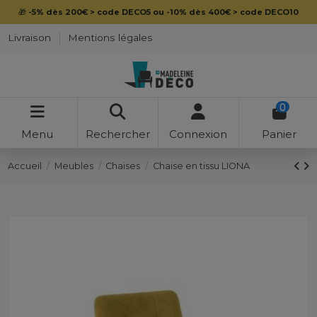
🎁
-5% dès 200€ > code DECO5 ou -10% dès 400€ > code DECO10
Livraison
Mentions légales
0
Menu
Rechercher
Connexion
Panier
Accueil
Meubles
Chaises
Chaise en tissu LIONA