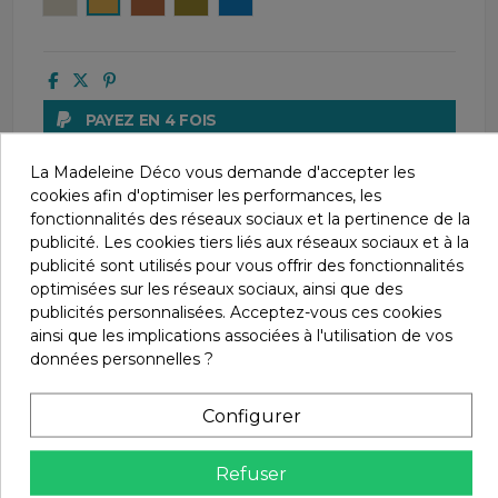
PAYEZ EN 4 FOIS
AVEC PAYPAL
La Madeleine Déco vous demande d'accepter les
LIVRAISONS
cookies afin d'optimiser les performances, les
À PARTIR DE 4€55
fonctionnalités des réseaux sociaux et la pertinence de la
publicité. Les cookies tiers liés aux réseaux sociaux et à la
UNE QUESTION ?
publicité sont utilisés pour vous offrir des fonctionnalités
CONTACTEZ-NOUS AU 04 66 61 63 44
optimisées sur les réseaux sociaux, ainsi que des
publicités personnalisées. Acceptez-vous ces cookies
PAIEMENT SÉCURISÉ
ainsi que les implications associées à l'utilisation de vos
AVEC LE CRÉDIT AGRICOLE
données personnelles ?
SATISFAIT OU REMBOURSÉ.
Configurer
CHANGEZ D'AVIS SOUS 14 JOURS !
Refuser