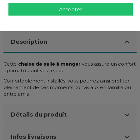
Accepter
Description
Cette
chaise de salle à manger
vous assure un confort
optimal durant vos repas.
Confortablement installés, vous pourrez ainsi profiter
pleinement de ces moments conviviaux en famille ou
entre amis.
Détails du produit
Infos livraisons