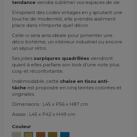
tendance
viendra sublimer vos espaces de vie.
S’inspirant des codes vintages en y ajoutant une
touche de modernité, elle prendra aisément
place dans n’importe quel décor.
Celle-ci sera ainsi idéale pour pimenter une
déco bohème, un intérieur industriel ou encore
un séjour rétro.
Ses jolies
surpiqures quadrillées
viendront
quant à elles parfaire son look d’une note plus
cosy et réconfortante.
Indémodable, cette
chaise en tissu anti-
tâche
est proposée en cinq teintes colorées et
originales.
Dimensions : L45 x P56 x H87 cm
Assise : L45 x P42 x H49 cm
Couleur
Naturel
Moutarde
Fox
Olive
Bleu Canard