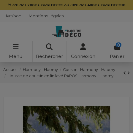
🎁
-5% dès 200€ > code DECO5 ou -10% dès 400€ > code DECO10
Livraison
Mentions légales
0
Menu
Rechercher
Connexion
Panier
Accueil
Harmony - Haomy
Coussins Harmony - Haomy
Housse de coussin en lin lavé PAROS Harmony - Haomy