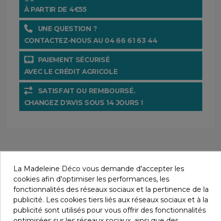
À PARTIR DE 4€55
UNE QUESTION ?
CONTACTEZ-NOUS AU 04 66 61 63 44
PAIEMENT SÉCURISÉ
AVEC LE CRÉDIT AGRICOLE
SATISFAIT OU REMBOURSÉ.
CHANGEZ D'AVIS SOUS 14 JOURS !
La Madeleine Déco vous demande d'accepter les
cookies afin d'optimiser les performances, les
fonctionnalités des réseaux sociaux et la pertinence de la
Détails du produit
publicité. Les cookies tiers liés aux réseaux sociaux et à la
publicité sont utilisés pour vous offrir des fonctionnalités
optimisées sur les réseaux sociaux, ainsi que des