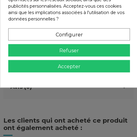
publicités personnalisées. Acceptez-vous ces cookies
En stock
0 Produits
ainsi que les implications associées à l'utilisation de vos
Marque
EAN-13
données personnelles ?
3662049109600
Configurer
Infos livraisons
Refuser
Retours et remboursements
Accepter
Avis (0)
Les clients qui ont acheté ce produit
ont également acheté :