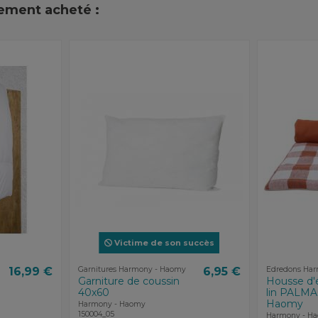
lement acheté :
Victime de son succès
16,99 €
Garnitures Harmony - Haomy
6,95 €
Edredons Ha
Garniture de coussin
Housse d'
40x60
lin PALMA
Haomy
Harmony - Haomy
150004_05
Harmony - H