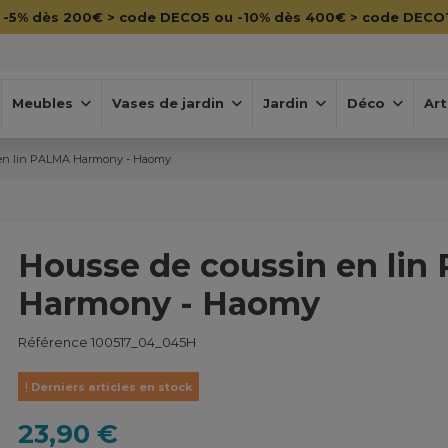

-5% dès 200€ > code DECO5 ou -10% dès 400€ > code DECO
Meubles
Vases de jardin
Jardin
Déco
Art
 en lin PALMA Harmony - Haomy
Housse de coussin en li
Harmony - Haomy
Référence
100517_04_045H
Derniers articles en stock
23,90 €