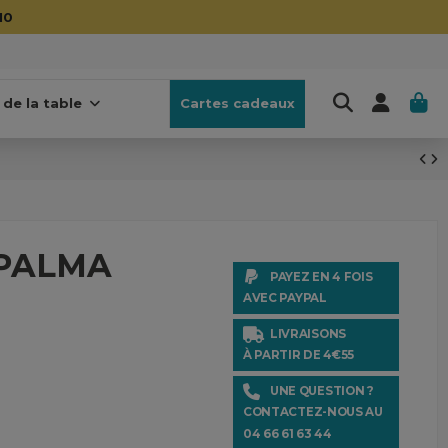
10
 de la table
Cartes cadeaux
n PALMA
PAYEZ EN 4 FOIS
AVEC PAYPAL
LIVRAISONS
À PARTIR DE 4€55
UNE QUESTION ?
CONTACTEZ-NOUS AU
04 66 61 63 44