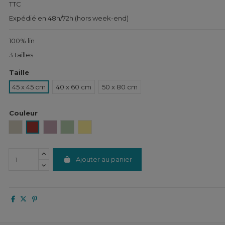
TTC
Expédié en 48h/72h (hors week-end)
100% lin
3 tailles
Taille
45 x 45 cm
40 x 60 cm
50 x 80 cm
Couleur
Naturel
Brick
Petale
Amande
Paille
Ajouter au panier