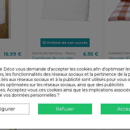
Victime de son succès
16,99 €
Garnitures Harmony - Haomy
6,95 €
Edredons Ha
Garniture de coussin
Housse d'
40x60
lin PALMA
Haomy
Harmony - Haomy
e Déco vous demande d'accepter les cookies afin d'optimiser le
150004_05
Harmony - H
, les fonctionnalités des réseaux sociaux et la pertinence de la p
 liés aux réseaux sociaux et à la publicité sont utilisés pour vous o
tés optimisées sur les réseaux sociaux, ainsi que des publicités
es. Acceptez-vous ces cookies ainsi que les implications associé
n de vos données personnelles ?
igurer
Refuser
Acce