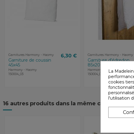
Garnitures Harmony - Haomy
6,30 €
Garnitures Harmony - Haomy
Garniture de coussin
Garniture d'édredon
45x45
85x200
Harmony - Haomy
Harmony - Haomy
La Madelein
150004_03
150004_08
performances
cookies tiers
fonctionnali
personnalisé
l'utilisatio
16 autres produits dans la même catégorie :
Conf