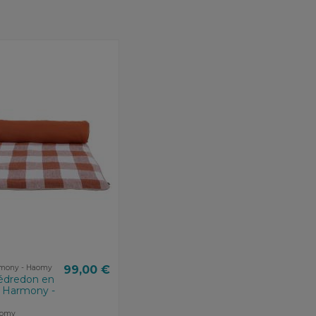
rmony - Haomy
99,00 €
édredon en
 Harmony -
aomy