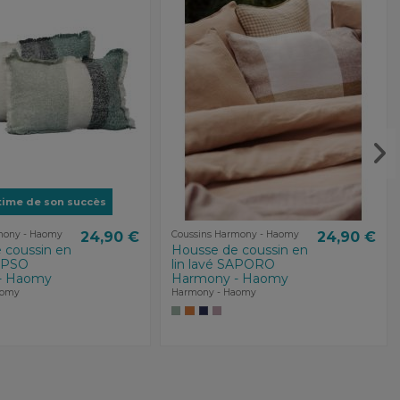
time de son succès
mony - Haomy
24,90 €
Coussins Harmony - Haomy
24,90 €
 coussin en
Housse de coussin en
YPSO
lin lavé SAPORO
- Haomy
Harmony - Haomy
aomy
Harmony - Haomy