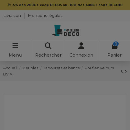
🎁
-5% dès 200€ > code DECO5 ou -10% dès 400€ > code DECO10
Livraison
Mentions légales
0
Menu
Rechercher
Connexion
Panier
Accueil
Meubles
Tabourets et bancs
Pouf en velours
LIVIA