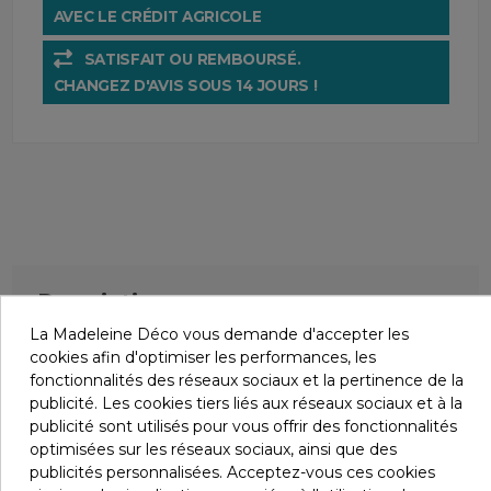
AVEC LE CRÉDIT AGRICOLE
SATISFAIT OU REMBOURSÉ.
CHANGEZ D'AVIS SOUS 14 JOURS !
Description
La Madeleine Déco vous demande d'accepter les
cookies afin d'optimiser les performances, les
Ce
tabouret pouf
prendra volontiers place dans
fonctionnalités des réseaux sociaux et la pertinence de la
n’importe quelle pièce de la maison comme
siège
publicité. Les cookies tiers liés aux réseaux sociaux et à la
d’appoint
pratique.
publicité sont utilisés pour vous offrir des fonctionnalités
optimisées sur les réseaux sociaux, ainsi que des
publicités personnalisées. Acceptez-vous ces cookies