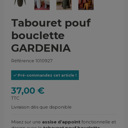
Tabouret pouf
bouclette
GARDENIA
Référence
1010927
Pré-commandez cet article !
37,00 €
TTC
Livraison dès que disponible
Misez sur une
assise d’appoint
fonctionnelle et
design avec le
tabouret pouf bouclette