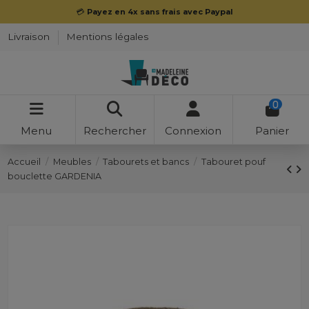
💳
Payez en 4x sans frais avec Paypal
Livraison
Mentions légales
0
Menu
Rechercher
Connexion
Panier
Accueil
Meubles
Tabourets et bancs
Tabouret pouf
bouclette GARDENIA