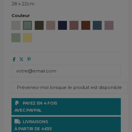
28 x 22cm
Couleur
Lin
Céladon
Kaki
Cimarron
Encre
Bois de rose
Terre brulée
Turquin
Petale
Amande
Paille
PAYEZ EN 4 FOIS
AVEC PAYPAL
LIVRAISONS
À PARTIR DE 4€55