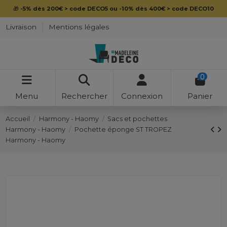
🎁
-5% dès 200€ > code DECO5 ou -10% dès 400€ > code DECO10
Livraison
Mentions légales
0
Menu
Rechercher
Connexion
Panier
Accueil
Harmony - Haomy
Sacs et pochettes
Harmony - Haomy
Pochette éponge ST TROPEZ
Harmony - Haomy