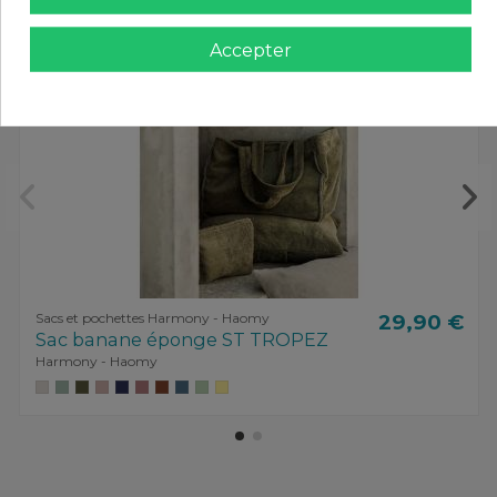
Accepter
Sacs et pochettes Harmony - Haomy
29,90 €
Sac banane éponge ST TROPEZ
Harmony - Haomy