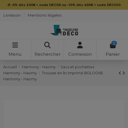
🎁
-5% dès 200€ > code DECO5 ou -10% dès 400€ > code DECO10
Livraison
Mentions légales
0
Menu
Rechercher
Connexion
Panier
Accueil
Harmony - Haomy
Sacs et pochettes
Harmony - Haomy
Trousse en lin imprimé BOLOGNE
Harmony - Haomy