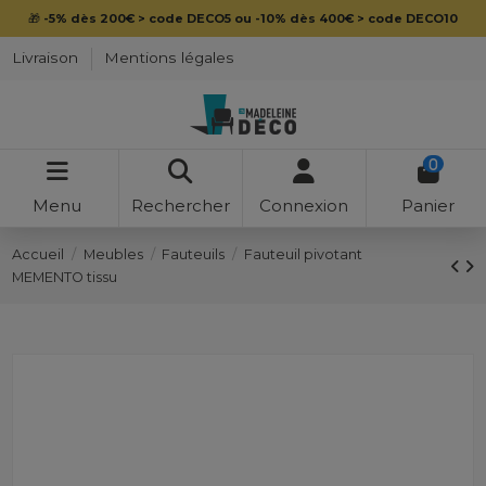
🎁
-5% dès 200€ > code DECO5 ou -10% dès 400€ > code DECO10
Livraison
Mentions légales
0
Menu
Rechercher
Connexion
Panier
Accueil
Meubles
Fauteuils
Fauteuil pivotant
MEMENTO tissu