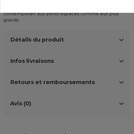
Facile à adopter, ce
fauteuil de salon
confère son style
contemporain aux petits espaces comme aux plus
grands.
Détails du produit
Infos livraisons
Retours et remboursements
Avis (0)