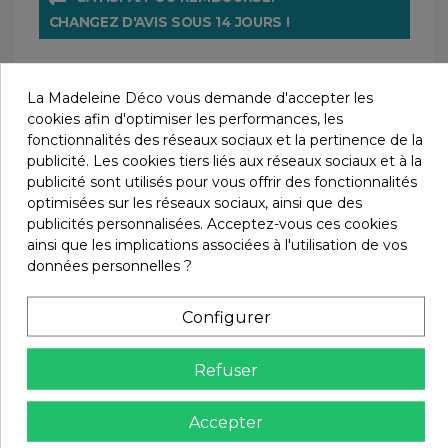
CHANGEZ D'AVIS SOUS 14 JOURS !
La Madeleine Déco vous demande d'accepter les
cookies afin d'optimiser les performances, les
fonctionnalités des réseaux sociaux et la pertinence de la
publicité. Les cookies tiers liés aux réseaux sociaux et à la
publicité sont utilisés pour vous offrir des fonctionnalités
optimisées sur les réseaux sociaux, ainsi que des
Description
publicités personnalisées. Acceptez-vous ces cookies
ainsi que les implications associées à l'utilisation de vos
données personnelles ?
Le
fauteuil relaxant
trône sur un pied rond chromé à
la finesse renversante.
Configurer
Son assise pivotante de 50cm de profondeur invite à de
mémorables moments de détente.
Refuser
Pendant que le jeu de coordination saisissant entre le
tissu et les couleurs tisse une ambiance feutrée dans
Accepter
vos espaces de vie.