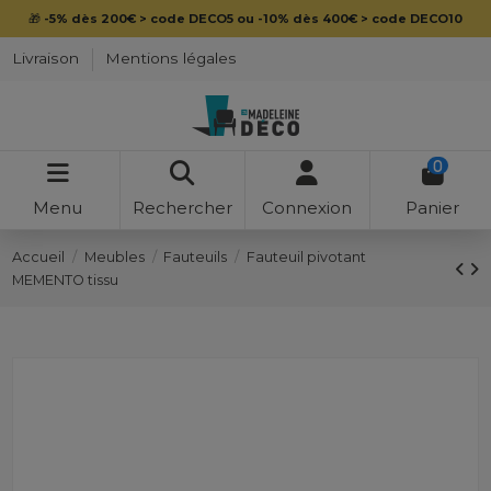
🎁
-5% dès 200€ > code DECO5 ou -10% dès 400€ > code DECO10
Livraison
Mentions légales
0
Menu
Rechercher
Connexion
Panier
Accueil
Meubles
Fauteuils
Fauteuil pivotant
MEMENTO tissu