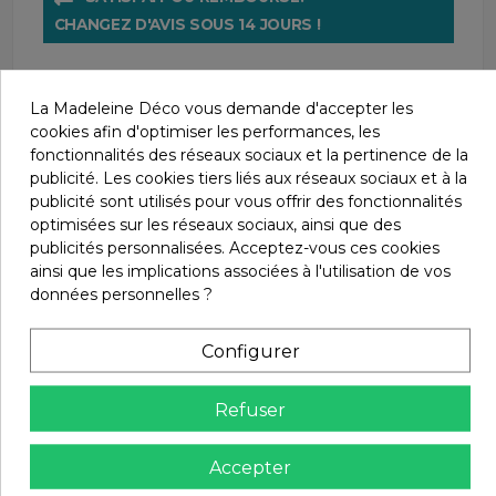
CHANGEZ D'AVIS SOUS 14 JOURS !
La Madeleine Déco vous demande d'accepter les
cookies afin d'optimiser les performances, les
fonctionnalités des réseaux sociaux et la pertinence de la
publicité. Les cookies tiers liés aux réseaux sociaux et à la
publicité sont utilisés pour vous offrir des fonctionnalités
optimisées sur les réseaux sociaux, ainsi que des
Description
publicités personnalisées. Acceptez-vous ces cookies
ainsi que les implications associées à l'utilisation de vos
données personnelles ?
Le
fauteuil relaxant
trône sur un pied rond chromé à
la finesse renversante.
Configurer
Son assise pivotante de 50cm de profondeur invite à de
mémorables moments de détente.
Refuser
Pendant que le jeu de coordination saisissant entre le
tissu et les couleurs tisse une ambiance feutrée dans
Accepter
vos espaces de vie.