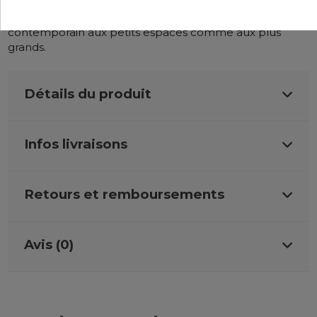
Facile à adopter, ce
fauteuil de salon
confère son style
contemporain aux petits espaces comme aux plus
grands.
Détails du produit
Infos livraisons
Retours et remboursements
Avis (0)