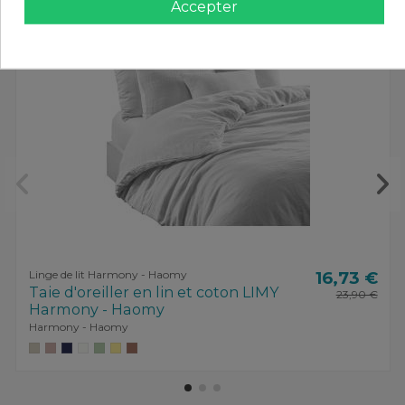
Accepter
-30%
Linge de lit Harmony - Haomy
16,73 €
Taie d'oreiller en lin et coton LIMY
23,90 €
Harmony - Haomy
Harmony - Haomy