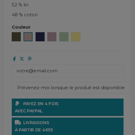
52 % lin
48 % coton
Couleur
Kaki
Cimarron
Encre
Petale
Amande
Paille
PAYEZ EN 4 FOIS
AVEC PAYPAL
LIVRAISONS
À PARTIR DE 4€55