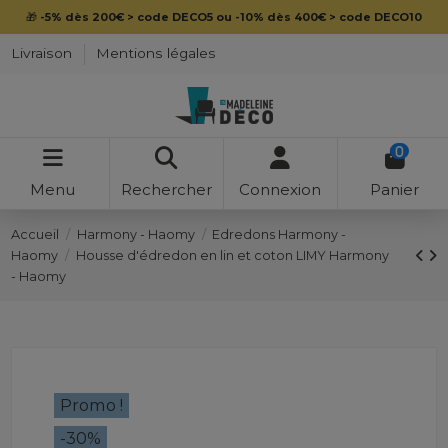
🎁
-5% dès 200€ > code DECO5 ou -10% dès 400€ > code DECO10
Livraison
Mentions légales
0
Menu
Rechercher
Connexion
Panier
Accueil
Harmony - Haomy
Edredons Harmony -
Haomy
Housse d'édredon en lin et coton LIMY Harmony
- Haomy
Promo !
-30%