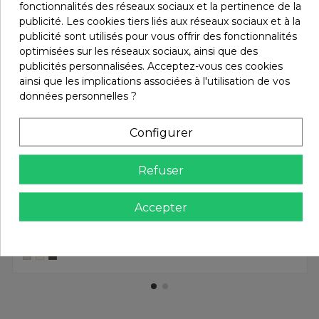
fonctionnalités des réseaux sociaux et la pertinence de la
publicité. Les cookies tiers liés aux réseaux sociaux et à la
publicité sont utilisés pour vous offrir des fonctionnalités
optimisées sur les réseaux sociaux, ainsi que des
publicités personnalisées. Acceptez-vous ces cookies
ainsi que les implications associées à l'utilisation de vos
données personnelles ?
Configurer
Refuser
Sacs et pochettes Harmony - Haomy
14,50 €
Accepter
Trousse fausse fourrure CHAMONIX
Harmony - Haomy
Harmony - Haomy