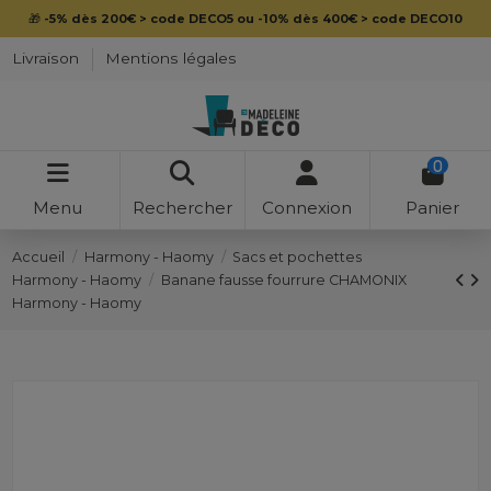
🎁
-5% dès 200€ > code DECO5 ou -10% dès 400€ > code DECO10
Livraison
Mentions légales
0
Menu
Rechercher
Connexion
Panier
Accueil
Harmony - Haomy
Sacs et pochettes
Harmony - Haomy
Banane fausse fourrure CHAMONIX
Harmony - Haomy